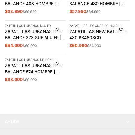
BALANCE 408 HOMBRE |
BALANCE 480 HOMBRE |
ML408WB
U480P5K1
$62.990
$57.990
$69.990
$64.990
AGREGAR
AGREGAR
ZAPATILLAS URBANAS MUJER
ZAPATILLAS URBANAS DE HOMBRE
-10%
-11%
ZAPATILLAS URBANAS NEW
ZAPATILLAS NEW BALANCE
ÚLTIMAS 3
BALANCE 373 SUE MUJER |
480 BB480SCD
WL373SL2
$54.990
$50.990
$60.990
$56.990
AGREGAR
ZAPATILLAS URBANAS DE HOMBRE
-15%
ZAPATILLAS URBANAS NEW
ÚLTIMAS 2
BALANCE 574 HOMBRE |
U574VPN
$68.990
$80.990
AYUDA