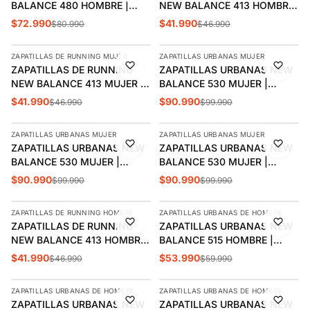
BALANCE 480 HOMBRE |
NEW BALANCE 413 HOMBRE
BB480PEN
| M413LK3
$72.990
$41.990
$80.990
$46.990
AGREGAR
AGREGAR
ZAPATILLAS DE RUNNING MUJER
ZAPATILLAS URBANAS MUJER
-11%
-9%
ZAPATILLAS DE RUNNING
ZAPATILLAS URBANAS NEW
NEW BALANCE 413 MUJER |
BALANCE 530 MUJER |
W413LK3
MR530CK
$41.990
$90.990
$46.990
$99.990
AGREGAR
AGREGAR
ZAPATILLAS URBANAS MUJER
ZAPATILLAS URBANAS MUJER
-9%
-9%
ZAPATILLAS URBANAS NEW
ZAPATILLAS URBANAS NEW
BALANCE 530 MUJER |
BALANCE 530 MUJER |
MR530SG
MR530EWB
$90.990
$90.990
$99.990
$99.990
AGREGAR
AGREGAR
ZAPATILLAS DE RUNNING HOMBRE
ZAPATILLAS URBANAS DE HOMBRE
-11%
-10%
ZAPATILLAS DE RUNNING
ZAPATILLAS URBANAS NEW
NEW BALANCE 413 HOMBRE
BALANCE 515 HOMBRE |
| M413LA3
ML515NVY
$41.990
$53.990
$46.990
$59.990
AGREGAR
AGREGAR
ZAPATILLAS URBANAS DE HOMBRE
ZAPATILLAS URBANAS DE HOMBRE
-10%
-11%
ZAPATILLAS URBANAS NEW
ZAPATILLAS URBANAS NEW
ÚLTIMAS 3