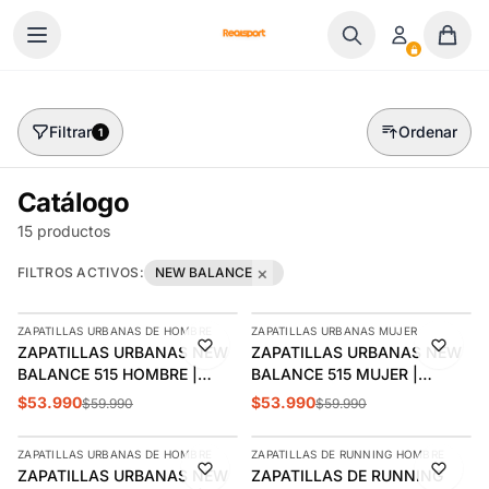
Ir al contenido
Filtrar
Ordenar
1
Catálogo
15 productos
×
FILTROS ACTIVOS:
NEW BALANCE
AGREGAR
AGREGAR
ZAPATILLAS URBANAS DE HOMBRE
ZAPATILLAS URBANAS MUJER
-10%
-10%
ZAPATILLAS URBANAS NEW
ZAPATILLAS URBANAS NEW
BALANCE 515 HOMBRE |
BALANCE 515 MUJER |
ML515BLK
WL515WHT
$53.990
$53.990
$59.990
$59.990
AGREGAR
AGREGAR
ZAPATILLAS URBANAS DE HOMBRE
ZAPATILLAS DE RUNNING HOMBRE
-10%
-11%
ZAPATILLAS URBANAS NEW
ZAPATILLAS DE RUNNING