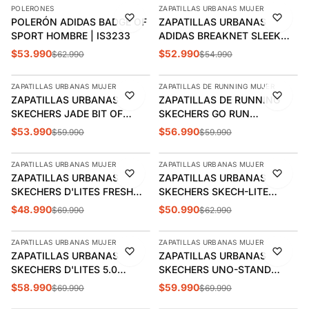
POLERONES
ZAPATILLAS URBANAS MUJER
-14%
-4%
POLERÓN ADIDAS BADGE OF
ZAPATILLAS URBANAS
SPORT HOMBRE | IS3233
ADIDAS BREAKNET SLEEK
MUJER | JH6879
$53.990
$52.990
$62.990
$54.990
AGREGAR
AGREGAR
ZAPATILLAS URBANAS MUJER
ZAPATILLAS DE RUNNING MUJER
-10%
-5%
ZAPATILLAS URBANAS
ZAPATILLAS DE RUNNING
ÚLTIMAS 2
ÚLTIMAS 2
SKECHERS JADE BIT OF
SKECHERS GO RUN
GLAMOUR MUJER | 185105-
CONSISTENT 2.0 MUJER |
$53.990
$56.990
$59.990
$59.990
AGREGAR
AGREGAR
NTBK
128606-BBK
ZAPATILLAS URBANAS MUJER
ZAPATILLAS URBANAS MUJER
-30%
-19%
ZAPATILLAS URBANAS
ZAPATILLAS URBANAS
ÚLTIMAS 2
ÚLTIMAS 3
SKECHERS D'LITES FRESH
SKECHERS SKECH-LITE
START MUJER | 11931-WSL
MUJER | 150012-NVLV
$48.990
$50.990
$69.990
$62.990
AGREGAR
AGREGAR
ZAPATILLAS URBANAS MUJER
ZAPATILLAS URBANAS MUJER
-16%
-14%
ZAPATILLAS URBANAS
ZAPATILLAS URBANAS
ÚLTIMAS 3
SKECHERS D'LITES 5.0
SKECHERS UNO-STAND
MUJER | 150520-OWBR
MUJER | 73690-BLK
$58.990
$59.990
$69.990
$69.990
AGREGAR
AGREGAR