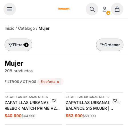
Ir al contenido
Inicio
/
Catálogo
/
Mujer
Filtrar
Ordenar
1
Mujer
208 productos
×
FILTROS ACTIVOS:
En oferta
AGREGAR
AGREGAR
ZAPATILLAS URBANAS MUJER
ZAPATILLAS URBANAS MUJER
-9%
-10%
ZAPATILLAS URBANAS
ZAPATILLAS URBANAS NEW
REEBOK MATCH PRIME V2
BALANCE 515 MUJER |
MUJER | 100261905
WL515WHT
$40.990
$53.990
$44.990
$59.990
AGREGAR
AGREGAR