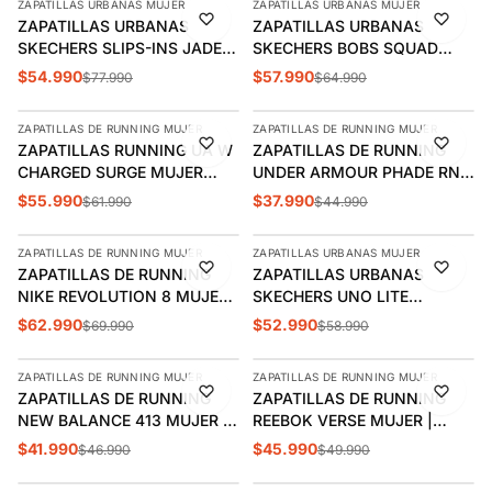
ZAPATILLAS URBANAS MUJER
ZAPATILLAS URBANAS MUJER
-29%
-11%
ZAPATILLAS URBANAS
ZAPATILLAS URBANAS
SKECHERS SLIPS-INS JADE
SKECHERS BOBS SQUAD
MUJER | 185222-WHT
MUJER 117497-LAV
$54.990
$57.990
$77.990
$64.990
AGREGAR
AGREGAR
ZAPATILLAS DE RUNNING MUJER
ZAPATILLAS DE RUNNING MUJER
-10%
-16%
ZAPATILLAS RUNNING UA W
ZAPATILLAS DE RUNNING
CHARGED SURGE MUJER
UNDER ARMOUR PHADE RN 3
3027007-672
MUJER | 3028259-538
$55.990
$37.990
$61.990
$44.990
AGREGAR
AGREGAR
ZAPATILLAS DE RUNNING MUJER
ZAPATILLAS URBANAS MUJER
-10%
-10%
ZAPATILLAS DE RUNNING
ZAPATILLAS URBANAS
NIKE REVOLUTION 8 MUJER |
SKECHERS UNO LITE
HJ8485-602
SHIMMER ALONG MUJER |
$62.990
$52.990
$69.990
$58.990
AGREGAR
AGREGAR
177291-BLK
ZAPATILLAS DE RUNNING MUJER
ZAPATILLAS DE RUNNING MUJER
-11%
-8%
ZAPATILLAS DE RUNNING
ZAPATILLAS DE RUNNING
NEW BALANCE 413 MUJER |
REEBOK VERSE MUJER |
W413LK3
100250388
$41.990
$45.990
$46.990
$49.990
AGREGAR
AGREGAR