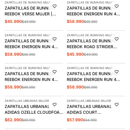
ZAPATILLAS DE RUNNING MUJER
ZAPATILLAS DE RUNNING MUJER
-8%
-11%
ZAPATILLAS DE RUNNING
ZAPATILLAS DE RUNNING
REEBOK VERSE MUJER |
REEBOK ENERGEN RUN 4
100257646
MUJER | 100227359
$45.990
$58.990
$49.990
$65.990
AGREGAR
AGREGAR
ZAPATILLAS DE RUNNING MUJER
ZAPATILLAS DE RUNNING MUJER
-11%
-8%
ZAPATILLAS DE RUNNING
ZAPATILLAS DE RUNNING
REEBOK ENERGEN RUN 4
REEBOK ROAD STRIDER
MUJER | 100244539
MUJER | 100256925
$58.990
$45.990
$65.990
$49.990
AGREGAR
AGREGAR
ZAPATILLAS DE RUNNING MUJER
ZAPATILLAS DE RUNNING MUJER
-11%
-11%
ZAPATILLAS DE RUNNING
ZAPATILLAS DE RUNNING
REEBOK ENERGEN RUN 4
REEBOK ENERGEN RUN 4
MUJER | 100227359
MUJER | 100244539
$58.990
$58.990
$65.990
$65.990
AGREGAR
AGREGAR
ZAPATILLAS URBANAS MUJER
ZAPATILLAS URBANAS MUJER
-10%
-11%
ZAPATILLAS URBANAS
ZAPATILLAS URBANAS
ADIDAS OZELLE CLOUDFOAM
ADIDAS COURT
MUJER | H06121
PLATAFORMA MUJER |
$62.990
$57.990
$69.990
$64.990
AGREGAR
AGREGAR
ID1969