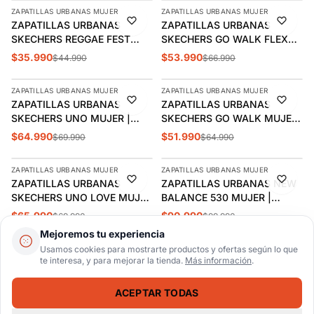
ZAPATILLAS URBANAS MUJER
ZAPATILLAS URBANAS MUJER
-20%
-19%
ZAPATILLAS URBANAS
ZAPATILLAS URBANAS
ÚLTIMAS 3
ÚLTIMAS 2
SKECHERS REGGAE FEST
SKECHERS GO WALK FLEX
MUJER | 158861-MOC
MUJER | 124848-BKMT
$35.990
$53.990
$44.990
$66.990
AGREGAR
AGREGAR
ZAPATILLAS URBANAS MUJER
ZAPATILLAS URBANAS MUJER
-7%
-20%
ZAPATILLAS URBANAS
ZAPATILLAS URBANAS
ÚLTIMAS 3
SKECHERS UNO MUJER |
SKECHERS GO WALK MUJER
155196-BLK
| 124799-NVY
$64.990
$51.990
$69.990
$64.990
AGREGAR
AGREGAR
ZAPATILLAS URBANAS MUJER
ZAPATILLAS URBANAS MUJER
-6%
-9%
ZAPATILLAS URBANAS
ZAPATILLAS URBANAS NEW
SKECHERS UNO LOVE MUJER
BALANCE 530 MUJER |
| 177917-WMLT
MR530CK
$65.990
$90.990
$69.990
$99.990
AGREGAR
AGREGAR
Mejoremos tu experiencia
Usamos cookies para mostrarte productos y ofertas según lo que
ZAPATILLAS URBANAS MUJER
ZAPATILLAS URBANAS MUJER
-9%
-9%
te interesa, y para mejorar la tienda.
Más información
.
ZAPATILLAS URBANAS NEW
ZAPATILLAS URBANAS NEW
BALANCE 530 MUJER |
BALANCE 530 MUJER |
MR530SG
MR530EWB
ACEPTAR TODAS
$90.990
$90.990
$99.990
$99.990
AGREGAR
AGREGAR