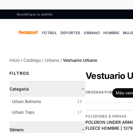
Ir al contenido
Ayuda
Sigue tu pedido
FÚTBOL
DEPORTES
URBANO
HOMBRE
MUJ
Inicio
/
Catálogo
/
Urbano
/
Vestuario Urbano
Vestuario 
FILTROS
Categoría
ORDENAR POR
Más ven
Urban Bottoms
12
Urban Tops
17
-11%
POLERONES & PARKAS
POLERON UNDER ARMO
FLEECE HOMBRE | 1379
Género