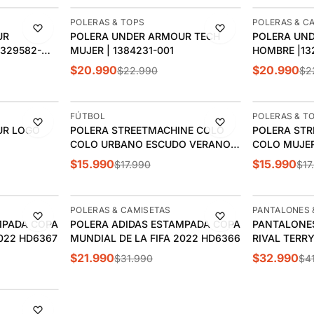
-9%
-9%
POLERAS & TOPS
POLERAS & C
UR
POLERA UNDER ARMOUR TECH
POLERA UND
329582-
MUJER | 1384231-001
HOMBRE |13
$20.990
$20.990
$22.990
$2
-11%
-11%
FÚTBOL
POLERAS & T
UR LOGO
POLERA STREETMACHINE COLO
POLERA STR
COLO URBANO ESCUDO VERANO |
COLO MUJE
CCPOV2620RO
$15.990
$15.990
$17.990
$17
-31%
-21%
POLERAS & CAMISETAS
PANTALONES 
MPADA COPA
POLERA ADIDAS ESTAMPADA COPA
PANTALONE
2022 HD6367
MUNDIAL DE LA FIFA 2022 HD6366
RIVAL TERRY
$21.990
$32.990
$31.990
$4