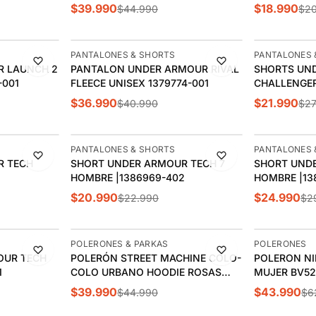
001
$39.990
$18.990
$44.990
$20
-10%
-21%
PANTALONES & SHORTS
PANTALONES 
R LAUNCH 2
PANTALON UNDER ARMOUR RIVAL
SHORTS UN
-001
FLEECE UNISEX 1379774-001
CHALLENGER
1379507-00
$36.990
$21.990
$40.990
$27
-9%
-17%
PANTALONES & SHORTS
PANTALONES 
R TECH
SHORT UNDER ARMOUR TECH 7
SHORT UND
ÚLTIMAS 3
HOMBRE |1386969-402
HOMBRE |13
$20.990
$24.990
$22.990
$2
-11%
-30%
POLERONES & PARKAS
POLERONES
OUR TECH
POLERÓN STREET MACHINE COLO-
POLERON NI
1
COLO URBANO HOODIE ROSAS
MUJER BV52
AMOR ETERNO | CCPOLI2544NE
$39.990
$43.990
$44.990
$6