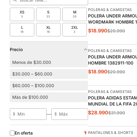
-10%
POLERAS & CAMISETAS
XS
S
M
POLERA UNDER ARMO
3
22
20
WORDMARK HOMBRE 1
L
XL
2XL
338
$18.990
$20.990
18
18
2
Precio
-10%
POLERAS & CAMISETAS
POLERA UNDER ARMO
Menos de $30.000
HOMBRE 1382911-100
$18.990
$20.990
$30.000 – $60.000
$60.000 – $100.000
-9%
POLERAS & CAMISETAS
Más de $100.000
POLERA ADIDAS ESTA
MUNDIAL DE LA FIFA 
$28.990
$31.990
—
$
$
-11%
En oferta
PANTALONES & SHORTS