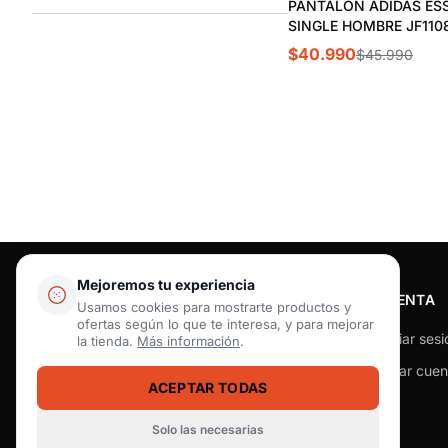
PANTALON ADIDAS ES
SINGLE HOMBRE JF110
$40.990
$45.990
Mejoremos tu experiencia
AYUDA
CUENTA
Usamos cookies para mostrarte productos y
ofertas según lo que te interesa, y para mejorar
Envíos
Iniciar sesi
la tienda.
Más información
.
Devoluciones y cambios
Crear cuen
ACEPTAR TODAS
Guía de tallas
Solo las necesarias
Métodos de pago