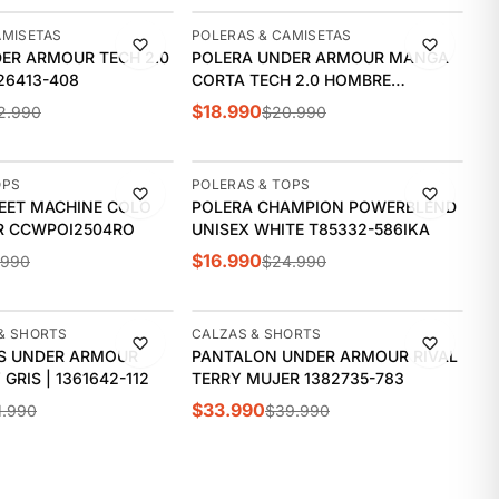
-10%
AMISETAS
POLERAS & CAMISETAS
ER ARMOUR TECH 2.0
POLERA UNDER ARMOUR MANGA
26413-408
CORTA TECH 2.0 HOMBRE
1326413-692
$18.990
2.990
$20.990
-32%
OPS
POLERAS & TOPS
EET MACHINE COLO
POLERA CHAMPION POWERBLEND
R CCWPOI2504RO
UNISEX WHITE T85332-586IKA
$16.990
.990
$24.990
-15%
& SHORTS
CALZAS & SHORTS
S UNDER ARMOUR
PANTALON UNDER ARMOUR RIVAL
ÚLTIMAS 3
 GRIS | 1361642-112
TERRY MUJER 1382735-783
$33.990
1.990
$39.990