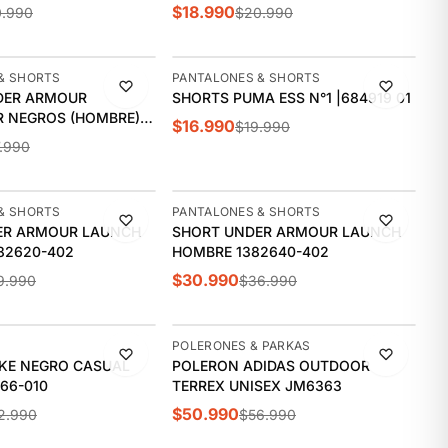
$18.990
.990
$20.990
-15%
& SHORTS
PANTALONES & SHORTS
DER ARMOUR
SHORTS PUMA ESS N°1 |684919 01
ÚLTIMAS 2
 NEGROS (HOMBRE) |
$16.990
$19.990
5
.990
-16%
& SHORTS
PANTALONES & SHORTS
ER ARMOUR LAUNCH
SHORT UNDER ARMOUR LAUNCH
82620-402
HOMBRE 1382640-402
$30.990
9.990
$36.990
-11%
POLERONES & PARKAS
KE NEGRO CASUAL
POLERON ADIDAS OUTDOOR
66-010
TERREX UNISEX JM6363
$50.990
2.990
$56.990