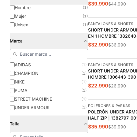
$39.990
$44.990
Hombre
(1)
Mujer
(1)
-11%
PANTALONES & SHORTS
Unisex
(1)
SHORT UNDER ARMOU
EN 1 HOMBRE 1382640
Marca
$32.990
$36.990
-15%
ADIDAS
(1)
PANTALONES & SHORTS
SHORT UNDER ARMOU
CHAMPION
(1)
HOMBRE 1306443-390
NIKE
(1)
$22.990
$26.990
PUMA
(1)
STREET MACHINE
(1)
-10%
POLERONES & PARKAS
UNDER ARMOUR
(1)
POLERÓN UNDER ARM
HALF ZIP | 1382797-00
Talla
$35.990
$39.990