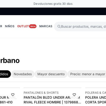
Devoluciones gratis 30 días
ER
NIÑOS
OUTLET
MARCAS
Buscar productos, marcas, 
1804
Urbano
didos
Novedades
Mayor descuento
Precio: menor a mayor
-11%
-10%
PANTALONES & SHORTS
POLERAS & C
UR RIVAL
PANTALÓN BUZO UNDER ARMOUR
ÚLTIMA 1
POLERA UN
ÚLTIMAS 3
861-410
RIVAL FLEECE HOMBRE | 1379868-
CORTA SPOR