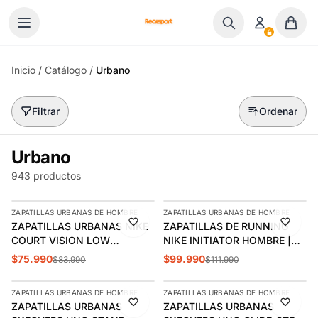
Ir al contenido
Inicio
/
Catálogo
/
Urbano
Filtrar
Ordenar
Urbano
943 productos
AGREGAR
AGREGAR
ZAPATILLAS URBANAS DE HOMBRE
ZAPATILLAS URBANAS DE HOMBRE
-10%
-11%
ZAPATILLAS URBANAS NIKE
ZAPATILLAS DE RUNNING
COURT VISION LOW
NIKE INITIATOR HOMBRE |
HOMBRE | FZ0630-010
394055-100
$75.990
$99.990
$83.990
$111.990
AGREGAR
AGREGAR
ZAPATILLAS URBANAS DE HOMBRE
ZAPATILLAS URBANAS DE HOMBRE
-7%
-9%
ZAPATILLAS URBANAS
ZAPATILLAS URBANAS