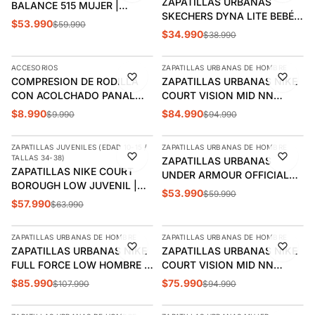
ZAPATILLAS URBANAS
BALANCE 515 MUJER |
SKECHERS DYNA LITE BEBÉS
WL515WHT
$53.990
$59.990
| 403904N-BKRY
$34.990
$38.990
AGREGAR
AGREGAR
ACCESORIOS
ZAPATILLAS URBANAS DE HOMBRE
-10%
-11%
COMPRESION DE RODILLA
ZAPATILLAS URBANAS NIKE
CON ACOLCHADO PANAL
COURT VISION MID NN
SPALDING | SPACONE009
HOMBRE | DN3577-001
$8.990
$84.990
$9.990
$94.990
AGREGAR
AGREGAR
ZAPATILLAS JUVENILES (EDAD 10-15 /
ZAPATILLAS URBANAS DE HOMBRE
-9%
-10%
TALLAS 34-38)
ZAPATILLAS URBANAS
ÚLTIMAS 3
ZAPATILLAS NIKE COURT
UNDER ARMOUR OFFICIAL
BOROUGH LOW JUVENIL |
HOMBRE 3028486-001
$53.990
$59.990
HM6293-480
$57.990
$63.990
AGREGAR
AGREGAR
ZAPATILLAS URBANAS DE HOMBRE
ZAPATILLAS URBANAS DE HOMBRE
-20%
-20%
ZAPATILLAS URBANAS NIKE
ZAPATILLAS URBANAS NIKE
FULL FORCE LOW HOMBRE |
COURT VISION MID NN
FB1362-001
HOMBRE | DN3577-101
$85.990
$75.990
$107.990
$94.990
AGREGAR
AGREGAR