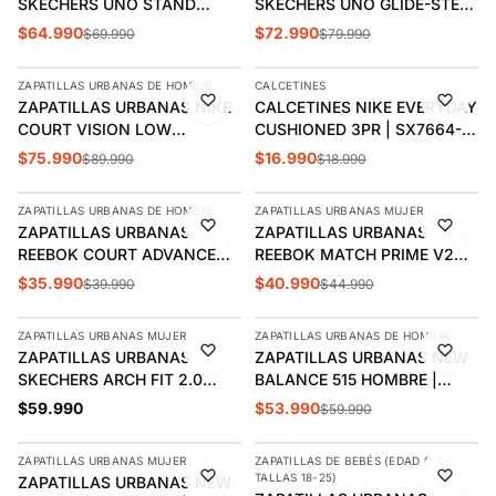
SKECHERS UNO STAND
SKECHERS UNO GLIDE-STEP
HOMBRE | 52458-DKRD
HOMBRE | 183420-WHT
$64.990
$72.990
$69.990
$79.990
AGREGAR
AGREGAR
ZAPATILLAS URBANAS DE HOMBRE
CALCETINES
-16%
-11%
ZAPATILLAS URBANAS NIKE
CALCETINES NIKE EVERYDAY
COURT VISION LOW
CUSHIONED 3PR | SX7664-
HOMBRE | HV4506-200
010
$75.990
$16.990
$89.990
$18.990
AGREGAR
AGREGAR
ZAPATILLAS URBANAS DE HOMBRE
ZAPATILLAS URBANAS MUJER
-10%
-9%
ZAPATILLAS URBANAS
ZAPATILLAS URBANAS
REEBOK COURT ADVANCE
REEBOK MATCH PRIME V2
VULC HOMBRE | 100259993
MUJER | 100261905
$35.990
$40.990
$39.990
$44.990
AGREGAR
AGREGAR
ZAPATILLAS URBANAS MUJER
ZAPATILLAS URBANAS DE HOMBRE
-10%
ZAPATILLAS URBANAS
ZAPATILLAS URBANAS NEW
SKECHERS ARCH FIT 2.0
BALANCE 515 HOMBRE |
MUJER | 150051-BKMT
ML515BLK
$59.990
$53.990
$59.990
AGREGAR
AGREGAR
ZAPATILLAS URBANAS MUJER
ZAPATILLAS DE BEBÉS (EDAD 0-4 /
-10%
-10%
TALLAS 18-25)
ZAPATILLAS URBANAS NEW