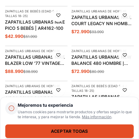
ZAPATILLAS DE BEBÉS (EDAD 0-4 /
ZAPATILLAS URBANAS DE HOMBRE
-17%
-22%
TALLAS 18-25)
ZAPATILLAS URBANAS NIKE
ZAPATILLAS URBANAS NIKE
COURT LEGACY NN HOMBRE
PICO 5 BEBÉS | AR4162-100
| FQ6474-100
$72.990
$93.990
$42.990
$51.990
AGREGAR
AGREGAR
ZAPATILLAS URBANAS DE HOMBRE
ZAPATILLAS URBANAS DE HOMBRE
-10%
-10%
ZAPATILLAS URBANAS NIKE
ZAPATILLAS URBANAS NEW
BLAZER LOW '77 VINTAGE
BALANCE 480 HOMBRE |
HOMBRE | DA6364-001
BB480PEN
$88.990
$72.990
$98.990
$80.990
AGREGAR
AGREGAR
ZAPATILLAS URBANAS DE HOMBRE
ZAPATILLAS DE BEBÉS (EDAD 0-4 /
-15%
-10%
TALLAS 18-25)
ZAPATILLAS URBANAS
ÚLTIMAS 3
ZAPATILLAS URBANAS
CIRCA 99VULC HYDRO
ADIDAS VS PACE 2.0 BEBÉS |
HOMBRE | 14079
Mejoremos tu experiencia
$50.990
$59.990
JR5585
$35.990
$39.990
AGREGAR
Usamos cookies para mostrarte productos y ofertas según lo que
AGREGAR
te interesa, y para mejorar la tienda.
Más información
.
GORROS
CALCETINES
-10%
-8%
ACEPTAR TODAS
JOCKEY UNDER ARMOUR
CALCETINES ADIDAS
BLITZING 3.0 | 1305036-001
TOBILLEROS 3 PARES | EE1151