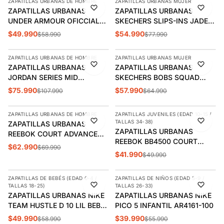
ZAPATILLAS URBANAS DE HOMBRE
ZAPATILLAS URBANAS MUJER
-15%
-29%
ZAPATILLAS URBANAS
ZAPATILLAS URBANAS
UNDER ARMOUR OFICCIAL
SKECHERS SLIPS-INS JADE
HOMBRE 3028486-101
MUJER | 185222-WHT
$49.990
$54.990
$58.990
$77.990
AGREGAR
AGREGAR
ZAPATILLAS URBANAS DE HOMBRE
ZAPATILLAS URBANAS MUJER
-30%
-11%
ZAPATILLAS URBANAS
ZAPATILLAS URBANAS
JORDAN SERIES MID
SKECHERS BOBS SQUAD
HOMBRE DA8026-004
MUJER 117497-LAV
$75.990
$57.990
$107.990
$64.990
AGREGAR
AGREGAR
ZAPATILLAS URBANAS DE HOMBRE
ZAPATILLAS JUVENILES (EDAD 10-15 /
-10%
-16%
TALLAS 34-38)
ZAPATILLAS URBANAS
ZAPATILLAS URBANAS
REEBOK COURT ADVANCE
REEBOK BB4500 COURT
UNISEX | 100208884
$62.990
$69.990
NIÑOS/JUVENIL | 100208227
$41.990
$49.990
AGREGAR
AGREGAR
ZAPATILLAS DE BEBÉS (EDAD 0-4 /
ZAPATILLAS DE NIÑOS (EDAD 5-9 /
-15%
-29%
TALLAS 18-25)
TALLAS 26-33)
ZAPATILLAS URBANAS NIKE
ZAPATILLAS URBANAS NIKE
TEAM HUSTLE D 10 LIL BEBÉS
PICO 5 INFANTIL AR4161-100
| DQ0665-300
$49.990
$39.990
$58.990
$55.990
AGREGAR
AGREGAR