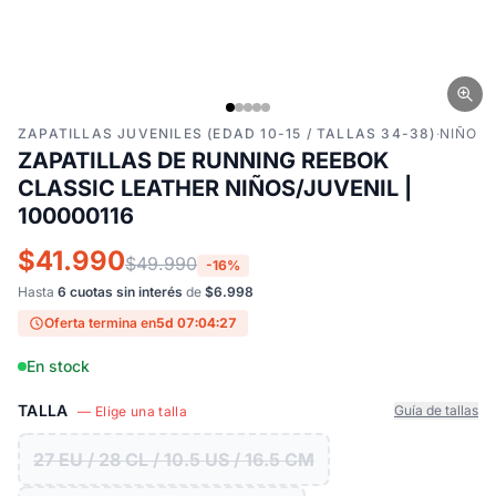
ZAPATILLAS JUVENILES (EDAD 10-15 / TALLAS 34-38)
·
NIÑO
ZAPATILLAS DE RUNNING REEBOK
CLASSIC LEATHER NIÑOS/JUVENIL |
100000116
$41.990
$49.990
-16%
Hasta
6 cuotas sin interés
de
$6.998
Oferta termina en
5d 07:04:26
En stock
TALLA
Guía de tallas
— Elige una talla
27 EU / 28 CL / 10.5 US / 16.5 CM