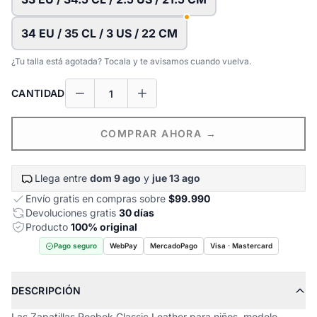
34 EU / 35 CL / 3 US / 22 CM
¿Tu talla está agotada? Tocala y te avisamos cuando vuelva.
CANTIDAD
COMPRAR AHORA →
Llega entre
dom 9 ago
y
jue 13 ago
Envío gratis en compras sobre
$99.990
Devoluciones gratis
30 días
Producto
100% original
Pago seguro
WebPay
MercadoPago
Visa · Mastercard
DESCRIPCIÓN
Las Zapatillas Reebok Classic Leather para niños, modelo