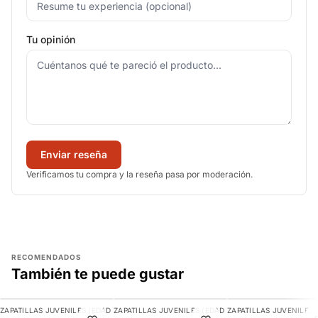
Tu opinión
Enviar reseña
Verificamos tu compra y la reseña pasa por moderación.
RECOMENDADOS
También te puede gustar
AGREGAR
AGREGAR
AGREGAR
ZAPATILLAS JUVENILES (EDAD
ZAPATILLAS JUVENILES (EDAD
ZAPATILLAS JUVENILES 
-9%
-10%
-16%