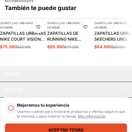
RECOMENDADOS
También te puede gustar
AGREGAR
AGREGAR
AGREGAR
ZAPATILLAS URBANAS DE
ZAPATILLAS URBANAS DE
ZAPATILLAS URBANAS D
-10%
-11%
-7%
HOMBRE
HOMBRE
HOMBRE
ZAPATILLAS URBANAS
ZAPATILLAS DE
ZAPATILLAS URB
NIKE COURT VISION
RUNNING NIKE
SKECHERS UNO
LOW HOMBRE |
INITIATOR HOMBRE |
STAND HOMBRE |
$75.990
$99.990
$64.990
$83.990
$111.990
$69.990
FZ0630-010
394055-100
52458-DKRD
AYUDA
CUENTA
LEGAL
Mejoremos tu experiencia
Usamos cookies para mostrarte productos y ofertas según lo que
te interesa, y para mejorar la tienda.
Más información
.
Pago seguro
SSL / Datos protegidos
ACEPTAR TODAS
Realsport © 2026