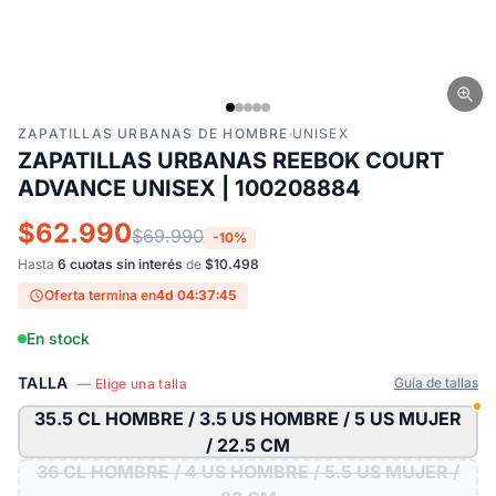
ZAPATILLAS URBANAS DE HOMBRE
·
UNISEX
ZAPATILLAS URBANAS REEBOK COURT
ADVANCE UNISEX | 100208884
$62.990
$69.990
-10%
Hasta
6 cuotas sin interés
de
$10.498
Oferta termina en
4d 04:37:44
En stock
TALLA
Guía de tallas
— Elige una talla
35.5 CL HOMBRE / 3.5 US HOMBRE / 5 US MUJER
/ 22.5 CM
36 CL HOMBRE / 4 US HOMBRE / 5.5 US MUJER /