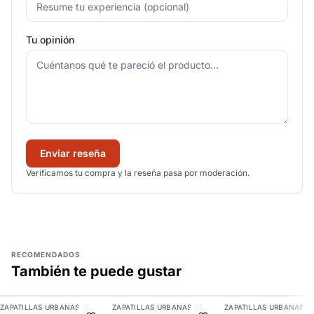
Tu opinión
Enviar reseña
Verificamos tu compra y la reseña pasa por moderación.
RECOMENDADOS
También te puede gustar
AGREGAR
AGREGAR
AGREGAR
ZAPATILLAS URBANAS DE
ZAPATILLAS URBANAS DE
ZAPATILLAS URBANAS D
-10%
-11%
-7%