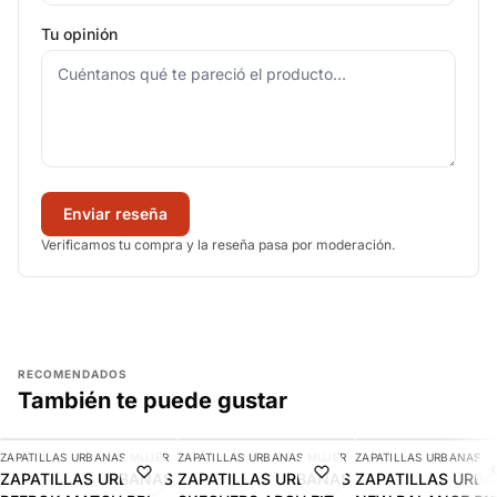
Tu opinión
Enviar reseña
Verificamos tu compra y la reseña pasa por moderación.
RECOMENDADOS
También te puede gustar
AGREGAR
AGREGAR
AGREGAR
ZAPATILLAS URBANAS MUJER
ZAPATILLAS URBANAS MUJER
ZAPATILLAS URBANAS M
-9%
-10%
ZAPATILLAS URBANAS
ZAPATILLAS URBANAS
ZAPATILLAS URB