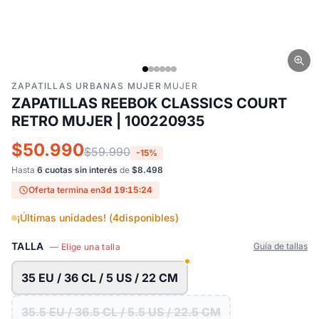
ZAPATILLAS URBANAS MUJER
·
MUJER
ZAPATILLAS REEBOK CLASSICS COURT
RETRO MUJER | 100220935
$50.990
$59.990
-15%
Hasta
6 cuotas sin interés
de
$8.498
Oferta termina en
3d 19:15:23
¡Últimas unidades! (
4
disponibles)
TALLA
Guía de tallas
— Elige una talla
35 EU / 36 CL / 5 US / 22 CM
35.5 EU / 36.5 CL / 5.5 US / 22.5 CM