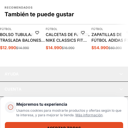
RECOMENDADOS
También te puede gustar
AGREGAR
AGREGAR
AGREGAR
FÚTBOL
FÚTBOL
FÚTBOL
-13%
-12%
-10%
BOLSO TUBULAR
CALCETAS DE FÚTBOL
ZAPATILLAS DE
TRASLADA BALONES
NIKE CLASSICS FIT
FÚTBOL ADIDAS F
TRAIN |
ADULTO SX4120-402
CLUB FG/MG
$12.990
$14.990
$54.990
$14.990
$16.990
$60.990
DEPFUTBOL002
INFANTIL/JUVENIL
JS1482
AYUDA
CUENTA
LEGAL
Mejoremos tu experiencia
Usamos cookies para mostrarte productos y ofertas según lo que
te interesa, y para mejorar la tienda.
Más información
.
Pago seguro
SSL / Datos protegidos