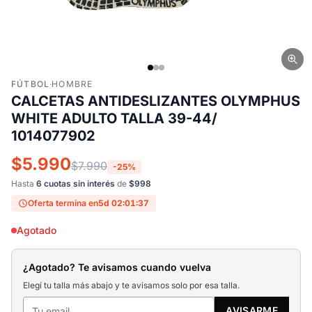
FÚTBOL
·
HOMBRE
CALCETAS ANTIDESLIZANTES OLYMPHUS
WHITE ADULTO TALLA 39-44/
1014077902
$5.990
$7.990
-25%
Hasta
6 cuotas sin interés
de
$998
Oferta termina en
5d 02:01:36
Agotado
¿Agotado? Te avisamos cuando vuelva
Elegí tu talla más abajo y te avisamos solo por esa talla.
AVISARME