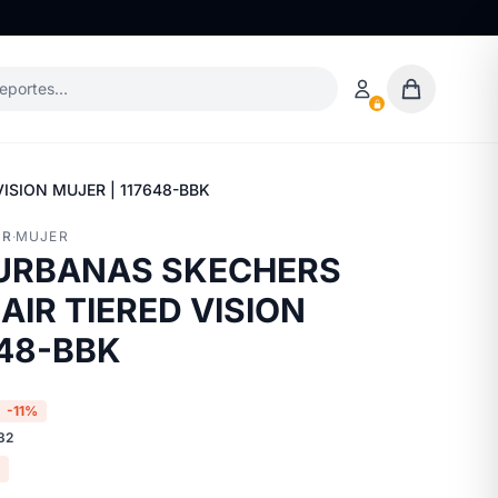
deportes…
ISION MUJER | 117648-BBK
ER
·
MUJER
 URBANAS SKECHERS
AIR TIERED VISION
648-BBK
-11%
32