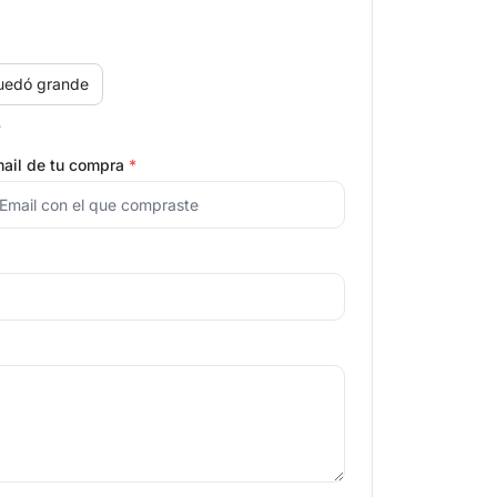
uedó grande
.
ail de tu compra
*