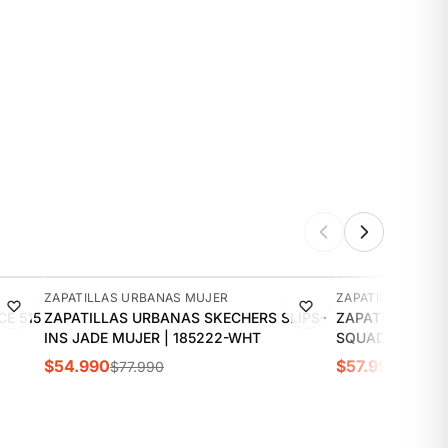
-29%
-11%
ZAPATILLAS URBANAS MUJER
ZAPATILLAS URB
E 515
ZAPATILLAS URBANAS SKECHERS SLIPS-
ZAPATILLAS UR
INS JADE MUJER | 185222-WHT
S
$54.990
$57.990
$77.990
$64.9