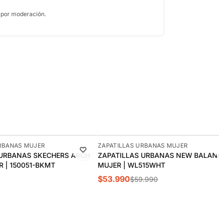
 por moderación.
-10%
URBANAS MUJER
ZAPATILLAS URBANAS MUJER
 URBANAS SKECHERS ARCH
ZAPATILLAS URBANAS NEW BALANC
R | 150051-BKMT
MUJER | WL515WHT
$53.990
$59.990