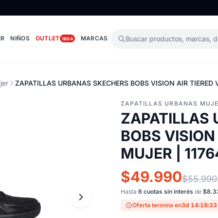
ER
NIÑOS
OUTLET
MARCAS
Buscar productos, marcas, 
1804
jer
ZAPATILLAS URBANAS SKECHERS BOBS VISION AIR TIERED V
ZAPATILLAS URBANAS MUJ
ZAPATILLAS
BOBS VISION 
MUJER | 117
$49.990
$55.990
Hasta
6 cuotas sin interés
de
$8.3
Oferta termina en
3d 14:19:32