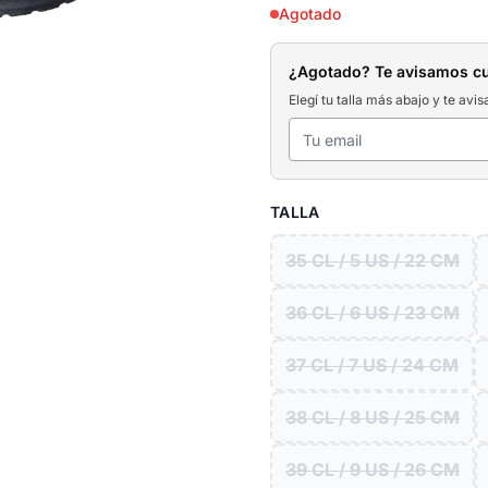
Agotado
¿Agotado? Te avisamos c
Elegí tu talla más abajo y te avis
TALLA
35 CL / 5 US / 22 CM
36 CL / 6 US / 23 CM
37 CL / 7 US / 24 CM
38 CL / 8 US / 25 CM
39 CL / 9 US / 26 CM