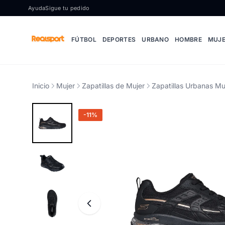
Ir al contenido
Ayuda
Sigue tu pedido
FÚTBOL
DEPORTES
URBANO
HOMBRE
MUJ
Inicio
Mujer
Zapatillas de Mujer
Zapatillas Urbanas Mu
-11%