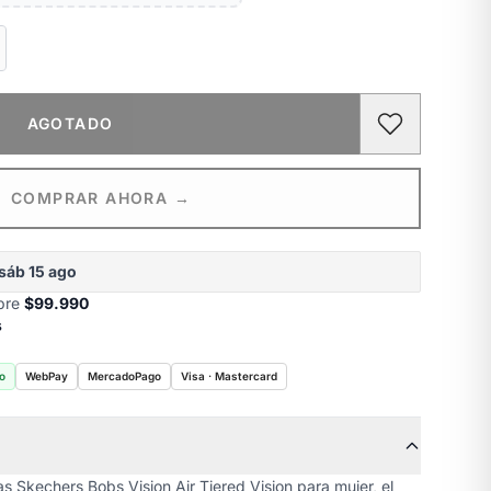
AGOTADO
COMPRAR AHORA →
sáb 15 ago
obre
$99.990
s
o
WebPay
MercadoPago
Visa · Mastercard
s Skechers Bobs Vision Air Tiered Vision para mujer, el