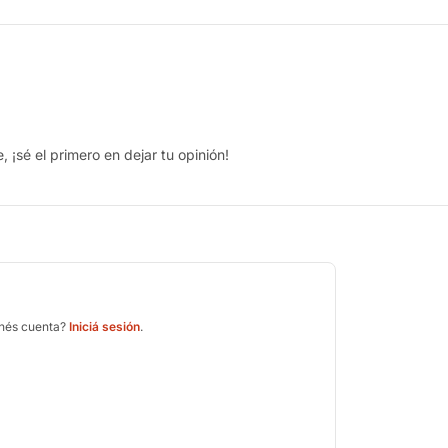
 ¡sé el primero en dejar tu opinión!
enés cuenta?
Iniciá sesión
.