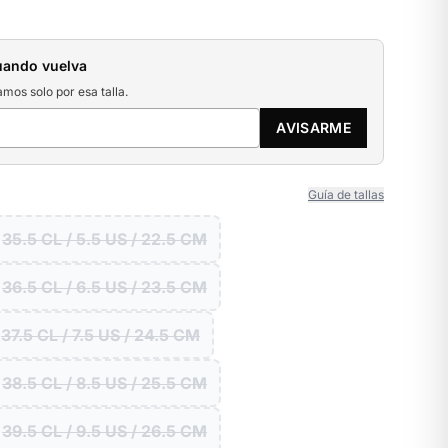
uando vuelva
amos solo por esa talla.
AVISARME
Guía de tallas
35.5 CL / 5.5 US / 22.5 CM
36.5 CL / 6.5 US / 23.5 CM
37.5 CL / 7.5 US / 24.5 CM
38.5 CL / 8.5 US / 25.5 CM
39.5 CL / 9.5 US / 26.5 CM