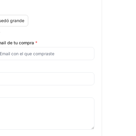
uedó grande
.
ail de tu compra
*