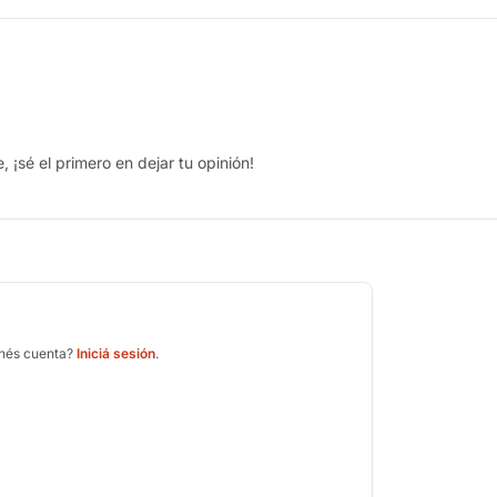
 ¡sé el primero en dejar tu opinión!
enés cuenta?
Iniciá sesión
.