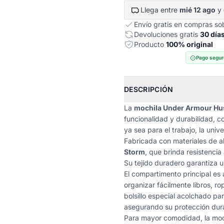
Llega entre
mié 12 ago
y
Envío gratis en compras s
Devoluciones gratis
30 día
Producto
100% original
Pago segur
DESCRIPCIÓN
La
mochila Under Armour Hust
funcionalidad y durabilidad, c
ya sea para el trabajo, la unive
Fabricada con materiales de al
Storm
, que brinda resistenci
Su tejido duradero garantiza un
El compartimento principal es 
organizar fácilmente libros, r
bolsillo especial acolchado pa
asegurando su protección dura
Para mayor comodidad, la mo