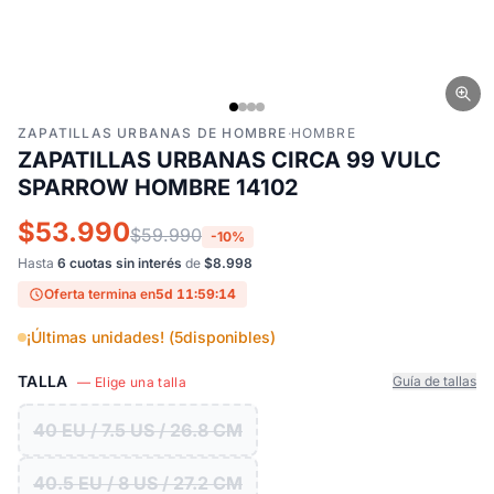
ZAPATILLAS URBANAS DE HOMBRE
·
HOMBRE
ZAPATILLAS URBANAS CIRCA 99 VULC
SPARROW HOMBRE 14102
$53.990
$59.990
-10%
Hasta
6 cuotas sin interés
de
$8.998
Oferta termina en
5d 11:59:13
¡Últimas unidades! (
5
disponibles)
TALLA
Guía de tallas
— Elige una talla
40 EU / 7.5 US / 26.8 CM
40.5 EU / 8 US / 27.2 CM