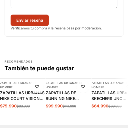
Enviar reseña
Verificamos tu compra y la reseña pasa por moderación.
RECOMENDADOS
También te puede gustar
AGREGAR
AGREGAR
AGREGAR
ZAPATILLAS URBANAS DE
ZAPATILLAS URBANAS DE
ZAPATILLAS URBANAS D
-10%
-11%
-7%
HOMBRE
HOMBRE
HOMBRE
ZAPATILLAS URBANAS
ZAPATILLAS DE
ZAPATILLAS URB
NIKE COURT VISION
RUNNING NIKE
SKECHERS UNO
LOW HOMBRE |
INITIATOR HOMBRE |
STAND HOMBRE |
$75.990
$99.990
$64.990
$83.990
$111.990
$69.990
FZ0630-010
394055-100
52458-DKRD