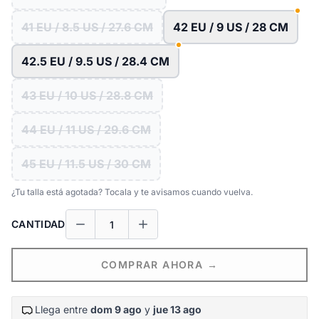
41 EU / 8.5 US / 27.6 CM
42 EU / 9 US / 28 CM
42.5 EU / 9.5 US / 28.4 CM
43 EU / 10 US / 28.8 CM
44 EU / 11 US / 29.6 CM
45 EU / 11.5 US / 30 CM
¿Tu talla está agotada? Tocala y te avisamos cuando vuelva.
CANTIDAD
COMPRAR AHORA →
Llega entre
dom 9 ago
y
jue 13 ago