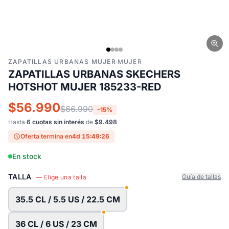
ZAPATILLAS URBANAS MUJER
·
MUJER
ZAPATILLAS URBANAS SKECHERS
HOTSHOT MUJER 185233-RED
$56.990
$66.990
-15%
Hasta
6 cuotas sin interés
de
$9.498
Oferta termina en
4d 15:49:25
En stock
TALLA
Guía de tallas
— Elige una talla
35.5 CL / 5.5 US / 22.5 CM
36 CL / 6 US / 23 CM