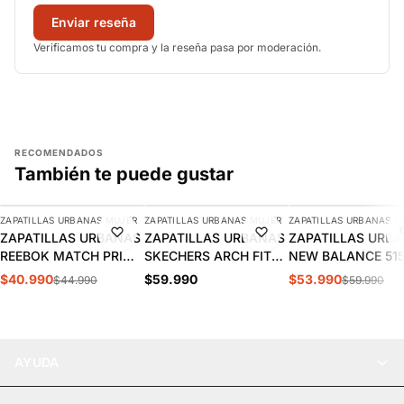
Enviar reseña
Verificamos tu compra y la reseña pasa por moderación.
RECOMENDADOS
También te puede gustar
AGREGAR
AGREGAR
AGREGAR
ZAPATILLAS URBANAS MUJER
ZAPATILLAS URBANAS MUJER
ZAPATILLAS URBANAS M
-9%
-10%
ZAPATILLAS URBANAS
ZAPATILLAS URBANAS
ZAPATILLAS URB
REEBOK MATCH PRIME
SKECHERS ARCH FIT
NEW BALANCE 51
V2 MUJER | 100261905
2.0 MUJER | 150051-
MUJER | WL515W
$40.990
$59.990
$53.990
$44.990
$59.990
BKMT
AYUDA