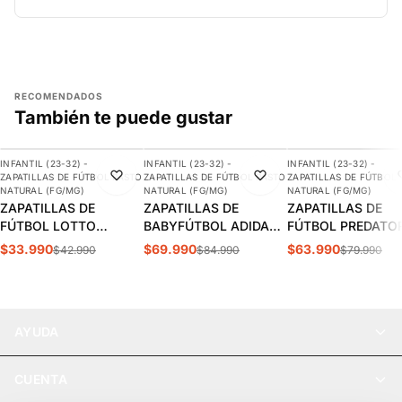
RECOMENDADOS
También te puede gustar
AGREGAR
AGREGAR
AGREGAR
INFANTIL (23-32) -
INFANTIL (23-32) -
INFANTIL (23-32) -
-21%
-18%
-20%
ZAPATILLAS DE FÚTBOL PASTO
ZAPATILLAS DE FÚTBOL PASTO
ZAPATILLAS DE FÚTBOL
NATURAL (FG/MG)
NATURAL (FG/MG)
NATURAL (FG/MG)
ZAPATILLAS DE
ZAPATILLAS DE
ZAPATILLAS DE
FÚTBOL LOTTO
BABYFÚTBOL ADIDAS
FÚTBOL PREDATO
MAESTRO FG INFANTIL
PREDATOR
LEAGUE FG/MG
$33.990
$69.990
$63.990
$42.990
$84.990
$79.990
J0503-1
ACCURACY.3 FG/MG
INFANTIL | IG7754
INFANTIL | GW4608
AYUDA
CUENTA