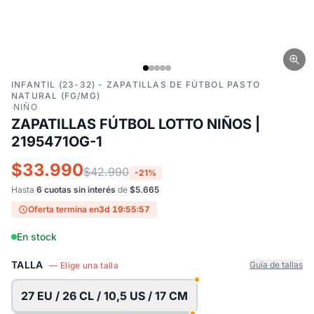
INFANTIL (23-32) - ZAPATILLAS DE FÚTBOL PASTO
NATURAL (FG/MG)
·
NIÑO
ZAPATILLAS FÚTBOL LOTTO NIÑOS |
2195471OG-1
$33.990
$42.990
-21%
Hasta
6 cuotas sin interés
de
$5.665
Oferta termina en
3d 19:55:56
En stock
TALLA
Guía de tallas
— Elige una talla
27 EU / 26 CL / 10,5 US / 17 CM