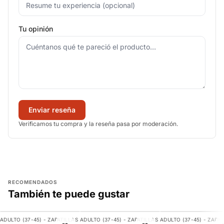
Tu opinión
Enviar reseña
Verificamos tu compra y la reseña pasa por moderación.
RECOMENDADOS
También te puede gustar
AGREGAR
AGREGAR
AGREGAR
ADULTO (37-45) - ZAPATILLAS
ADULTO (37-45) - ZAPATILLAS
ADULTO (37-45) - ZAPAT
-11%
-9%
-21%