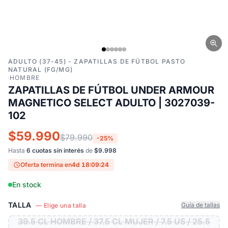
ADULTO (37-45) - ZAPATILLAS DE FÚTBOL PASTO
NATURAL (FG/MG)
·
HOMBRE
ZAPATILLAS DE FÚTBOL UNDER ARMOUR
MAGNETICO SELECT ADULTO | 3027039-
102
$59.990
$79.990
-25%
Hasta
6 cuotas sin interés
de
$9.998
Oferta termina en
4d 18:09:23
En stock
TALLA
Guía de tallas
— Elige una talla
39.5 CL HOMBRE / 37.5 CL MUJER / 7.5 US / 25.5