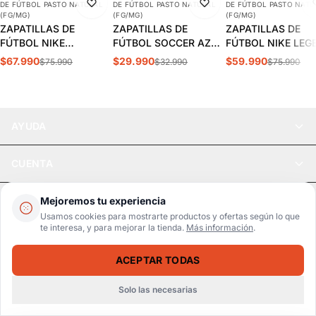
DE FÚTBOL PASTO NATURAL
DE FÚTBOL PASTO NATURAL
DE FÚTBOL PASTO NATU
DESTACADO
(FG/MG)
(FG/MG)
(FG/MG)
ZAPATILLAS DE
ZAPATILLAS DE
ZAPATILLAS DE
FÚTBOL NIKE
FÚTBOL SOCCER AZUL
FÚTBOL NIKE LEG
MERCURIAL VAPOR 15
ADULTO | SPS-11
10 CLUB FG/MG
$67.990
$29.990
$59.990
$75.990
$32.990
$75.990
CLUB FG/MG ADULTO |
ADULTO | DV4344
DJ5963-700
AYUDA
CUENTA
LEGAL
Mejoremos tu experiencia
Usamos cookies para mostrarte productos y ofertas según lo que
te interesa, y para mejorar la tienda.
Más información
.
Pago seguro
SSL / Datos protegidos
ACEPTAR TODAS
Realsport © 2026
ZAPATILLAS DE FÚTBOL UNDER ARMOUR MAGNETICO SELECT ADULTO | 3027039-102
SELECCIONA UNA TALLA
$59.990
$79.990
Solo las necesarias
WebPay
MercadoPago
Tarjetas