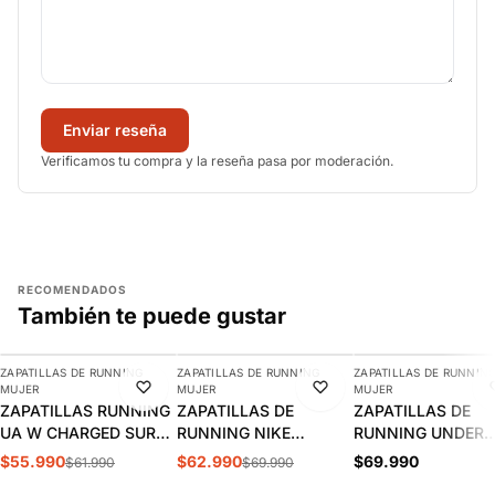
Enviar reseña
Verificamos tu compra y la reseña pasa por moderación.
RECOMENDADOS
También te puede gustar
AGREGAR
AGREGAR
AGREGAR
ZAPATILLAS DE RUNNING
ZAPATILLAS DE RUNNING
ZAPATILLAS DE RUNNIN
-10%
-10%
NUEVO
MUJER
MUJER
MUJER
ZAPATILLAS RUNNING
ZAPATILLAS DE
ZAPATILLAS DE
UA W CHARGED SURGE
RUNNING NIKE
RUNNING UNDER
MUJER 3027007-672
REVOLUTION 8 MUJER
ARMOUR CHARGE
$55.990
$62.990
$69.990
$61.990
$69.990
| HJ8485-602
CHASE | 6014418-