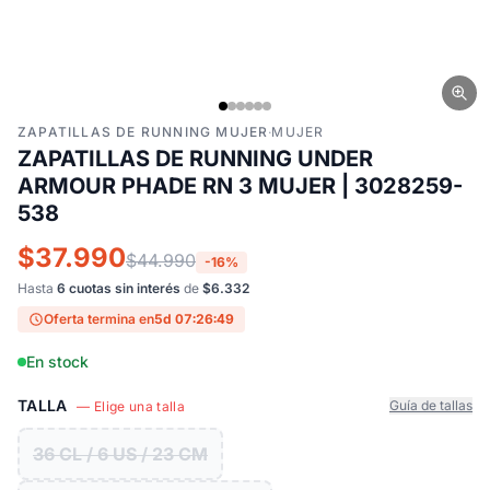
ZAPATILLAS DE RUNNING MUJER
·
MUJER
ZAPATILLAS DE RUNNING UNDER
ARMOUR PHADE RN 3 MUJER | 3028259-
538
$37.990
$44.990
-16%
Hasta
6 cuotas sin interés
de
$6.332
Oferta termina en
5d 07:26:48
En stock
TALLA
Guía de tallas
— Elige una talla
36 CL / 6 US / 23 CM