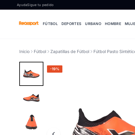
Ir al contenido
Ayuda
Sigue tu pedido
FÚTBOL
DEPORTES
URBANO
HOMBRE
MUJ
Inicio
Fútbol
Zapatillas de Fútbol
Fútbol Pasto Sintétic
-19%