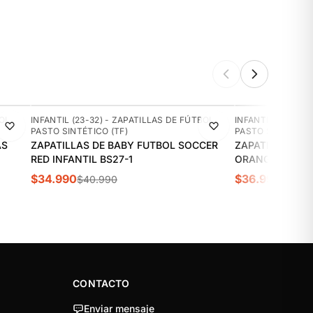
-15%
-10%
BOL
INFANTIL (23-32) - ZAPATILLAS DE FÚTBOL
INFANTIL (23-32)
PASTO SINTÉTICO (TF)
PASTO SINTÉTICO 
AS
ZAPATILLAS DE BABY FUTBOL SOCCER
ZAPATILLAS DE
RED INFANTIL BS27-1
ORANGE INFANT
$34.990
$36.990
$40.990
$40.9
CONTACTO
Enviar mensaje