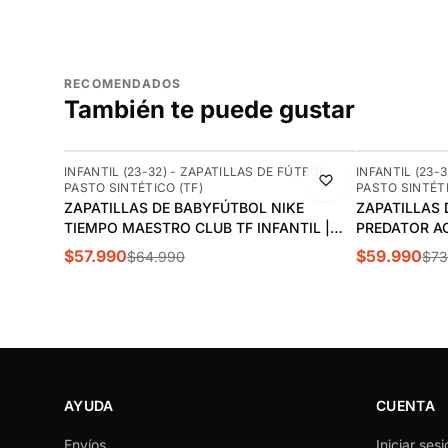
RECOMENDADOS
También te puede gustar
-11%
-19%
INFANTIL (23-32) - ZAPATILLAS DE FÚTBOL
INFANTIL (23-
PASTO SINTÉTICO (TF)
PASTO SINTÉTI
ZAPATILLAS DE BABYFÚTBOL NIKE
ZAPATILLAS 
TIEMPO MAESTRO CLUB TF INFANTIL |
PREDATOR AC
IB5024-146
GW7083
$57.990
$59.990
$64.990
$73
AYUDA
CUENTA
Envíos
Iniciar sesi