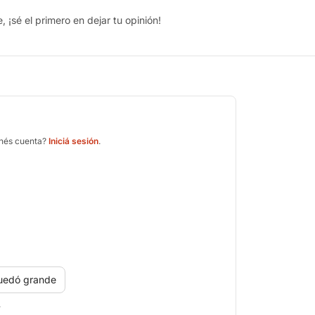
 ¡sé el primero en dejar tu opinión!
enés cuenta?
Iniciá sesión
.
uedó grande
.