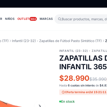
ER
NIÑOS
OUTLET
MARCAS
Buscar productos, marcas, 
1804
o (TF)
Infantil (23-32) - Zapatillas de Fútbol Pasto Sintético (TF)
INFANTIL (23-32) - ZAPATI
ZAPATILLAS 
INFANTIL 36
$28.990
$35.990
Hasta
6 cuotas sin interés
de
$4.8
Oferta termina en
2d 15:21:10
En stock