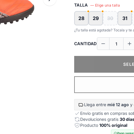
TALLA
— Elige una talla
28
29
30
31
¿Tu talla está agotada? Tocala y t
CANTIDAD
SEL
Llega entre
mié 12 ago
y
Envío gratis en compras s
Devoluciones gratis
30 día
Producto
100% original
Pago segur