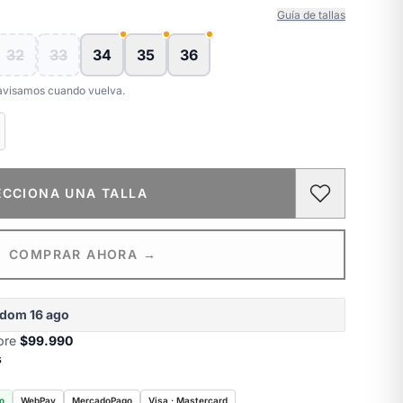
Guía de tallas
32
33
34
35
36
e avisamos cuando vuelva.
ECCIONA UNA TALLA
COMPRAR AHORA →
dom 16 ago
obre
$99.990
s
o
WebPay
MercadoPago
Visa · Mastercard