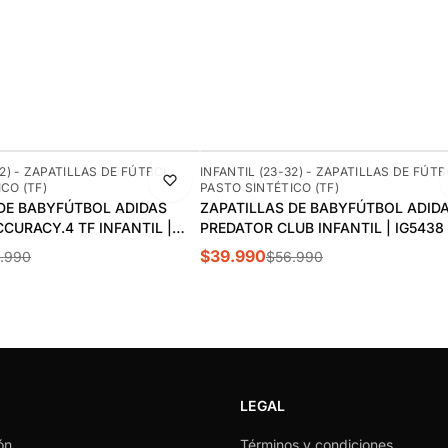
-30%
32) - ZAPATILLAS DE FÚTBOL
INFANTIL (23-32) - ZAPATILLAS DE FÚT
CO (TF)
PASTO SINTÉTICO (TF)
DE BABYFÚTBOL ADIDAS
ZAPATILLAS DE BABYFÚTBOL ADID
CURACY.4 TF INFANTIL |
PREDATOR CLUB INFANTIL | IG5438
$39.990
.990
$56.990
LEGAL
ón
Términos y condiciones