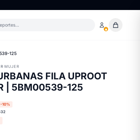
deportes…
539-125
ER
·
MUJER
URBANAS FILA UPROOT
 | 5BM00539-125
-10%
832