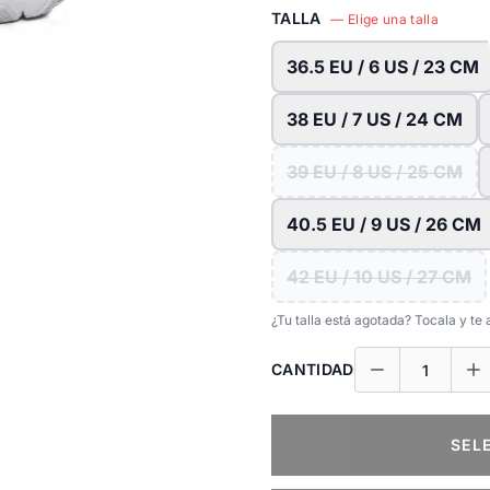
TALLA
— Elige una talla
36.5 EU / 6 US / 23 CM
38 EU / 7 US / 24 CM
39 EU / 8 US / 25 CM
40.5 EU / 9 US / 26 CM
42 EU / 10 US / 27 CM
¿Tu talla está agotada? Tocala y t
CANTIDAD
SEL