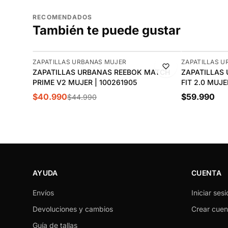
RECOMENDADOS
También te puede gustar
-9%
ZAPATILLAS URBANAS MUJER
ZAPATILLAS 
ZAPATILLAS URBANAS REEBOK MATCH
ZAPATILLAS
PRIME V2 MUJER | 100261905
FIT 2.0 MUJE
$40.990
$59.990
$44.990
AYUDA
CUENTA
Envíos
Iniciar sesi
Devoluciones y cambios
Crear cuen
Guía de tallas