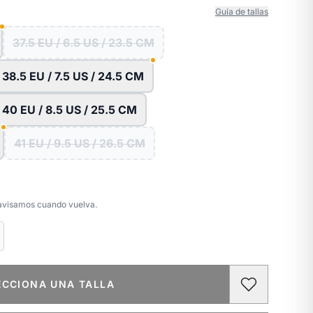
Guía de tallas
37.5 EU / 6.5 US / 23.5 CM
38.5 EU / 7.5 US / 24.5 CM
40 EU / 8.5 US / 25.5 CM
41 EU / 9.5 US / 26.5 CM
e avisamos cuando vuelva.
ECCIONA UNA TALLA