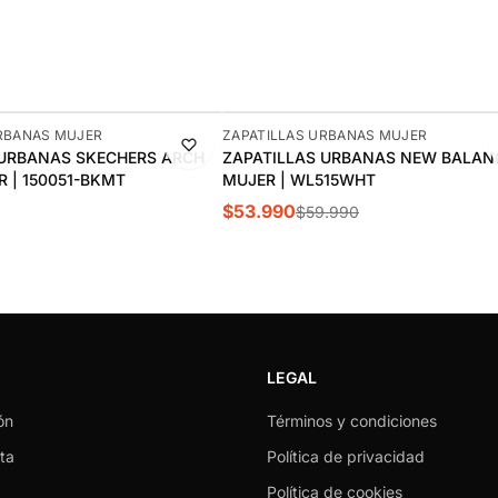
-10%
URBANAS MUJER
ZAPATILLAS URBANAS MUJER
 URBANAS SKECHERS ARCH
ZAPATILLAS URBANAS NEW BALANC
R | 150051-BKMT
MUJER | WL515WHT
$53.990
$59.990
LEGAL
ón
Términos y condiciones
ta
Política de privacidad
Política de cookies