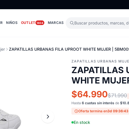
ER
NIÑOS
OUTLET
MARCAS
Buscar productos, marcas, 
1804
jer
ZAPATILLAS URBANAS FILA UPROOT WHITE MUJER | 5BM00
ZAPATILLAS URBANAS MUJ
ZAPATILLAS 
WHITE MUJER
$64.990
$71.990
Hasta
6 cuotas sin interés
de
$10.
Oferta termina en
3d 09:36:42
En stock