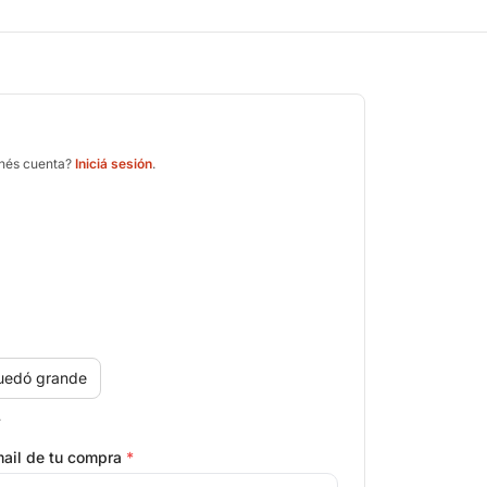
enés cuenta?
Iniciá sesión
.
uedó grande
.
ail de tu compra
*