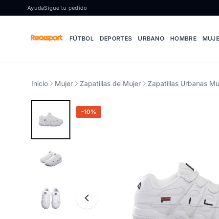
Ir al contenido
Ayuda
Sigue tu pedido
FÚTBOL
DEPORTES
URBANO
HOMBRE
MUJ
Inicio
Mujer
Zapatillas de Mujer
Zapatillas Urbanas Mu
-10%