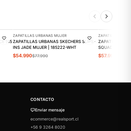
-29%
-11%
ZAPATILLAS URBANAS MUJER
ZAPATILLAS URB
E 515
ZAPATILLAS URBANAS SKECHERS SLIPS-
ZAPATILLAS UR
INS JADE MUJER | 185222-WHT
S
$54.990
$57.990
$77.990
$64.9
CONTACTO
Enviar mensaje
ecommerce@realsport.cl
+56 9 3264 8020