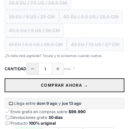
38.5 EU / 7.5 US / 24.5 CM
39 EU / 8 US / 25 CM
40 EU / 8.5 US / 25.5 CM
40.5 EU / 9 US / 26 CM
41 EU / 9.5 US / 26.5 CM
42 EU / 10 US / 27 CM
¿Tu talla está agotada? Tocala y te avisamos cuando vuelva.
CANTIDAD
máx.
1
COMPRAR AHORA →
Llega entre
dom 9 ago
y
jue 13 ago
Envío gratis en compras sobre
$99.990
Devoluciones gratis
30 días
Producto
100% original