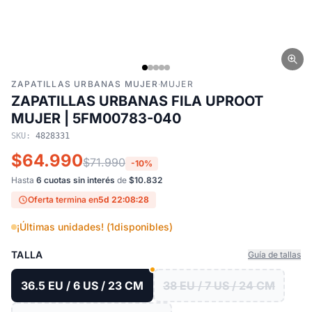
ZAPATILLAS URBANAS MUJER
·
MUJER
ZAPATILLAS URBANAS FILA UPROOT
MUJER | 5FM00783-040
SKU:
4828331
$64.990
$71.990
-10%
Hasta
6 cuotas sin interés
de
$10.832
Oferta termina en
5d 22:08:27
¡Últimas unidades! (
1
disponibles)
TALLA
Guía de tallas
36.5 EU / 6 US / 23 CM
38 EU / 7 US / 24 CM