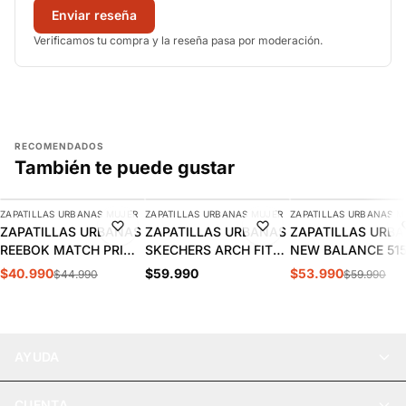
Enviar reseña
Verificamos tu compra y la reseña pasa por moderación.
RECOMENDADOS
También te puede gustar
AGREGAR
AGREGAR
AGREGAR
ZAPATILLAS URBANAS MUJER
ZAPATILLAS URBANAS MUJER
ZAPATILLAS URBANAS M
-9%
-10%
ZAPATILLAS URBANAS
ZAPATILLAS URBANAS
ZAPATILLAS URB
REEBOK MATCH PRIME
SKECHERS ARCH FIT
NEW BALANCE 51
V2 MUJER | 100261905
2.0 MUJER | 150051-
MUJER | WL515W
$40.990
$59.990
$53.990
$44.990
$59.990
BKMT
AYUDA
CUENTA