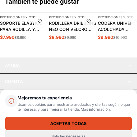
También te puede gustar
AGREGAR
AGREGAR
AGREGAR
PROTECCIONES Y OTROS
PROTECCIONES Y OTROS
PROTECCIONES Y OTRO
-11%
-10%
-9%
SOPORTE ELÁSTICO
RODILLERA DRIBBLING
CODERA UNIVERS
PARA RODILLA Y
NEO CON VELCRO
ACOLCHADA
PANTORRILLA WILSON
ABIERTA | 9.55.04
DRIBBLING | 9.20.
$7.990
$8.990
$9.990
$8.990
$9.990
$10.990
| WILAW705
AYUDA
CUENTA
LEGAL
Mejoremos tu experiencia
Usamos cookies para mostrarte productos y ofertas según lo que
te interesa, y para mejorar la tienda.
Más información
.
Pago seguro
SSL / Datos protegidos
ACEPTAR TODAS
Realsport © 2026
DISCO OLÍMPICO BUMPER NEGRO (5KG) PACÍFICO | 6-ON05
AGREGAR
$23.990
$33.990
Solo las necesarias
WebPay
MercadoPago
Tarjetas