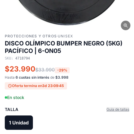
PROTECCIONES Y OTROS
·
UNISEX
DISCO OLÍMPICO BUMPER NEGRO (5KG)
PACÍFICO | 6-ON05
SKU:
4718794
$23.990
$33.990
-29%
Hasta
6 cuotas sin interés
de
$3.998
Oferta termina en
3d 23:09:44
En stock
TALLA
Guía de tallas
1 Unidad