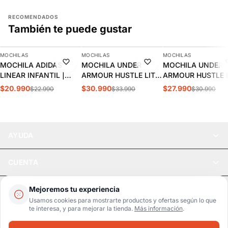
RECOMENDADOS
También te puede gustar
AGREGAR
AGREGAR
AGREGAR
MOCHILAS
MOCHILAS
MOCHILAS
-9%
-9%
-10%
MOCHILA ADIDAS
MOCHILA UNDER
MOCHILA UNDER
LINEAR INFANTIL |
ARMOUR HUSTLE LITE
ARMOUR HUSTLE L
KC3138
| 6000399-603
1364180-012
$20.990
$30.990
$27.990
$22.990
$33.990
$30.990
AYUDA
CUENTA
LEGAL
Mejoremos tu experiencia
Usamos cookies para mostrarte productos y ofertas según lo que
te interesa, y para mejorar la tienda.
Más información
.
Pago seguro
SSL / Datos protegidos