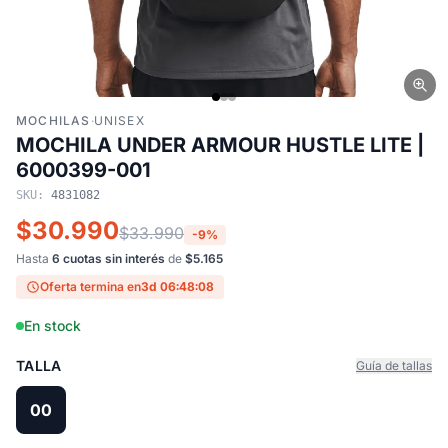
MOCHILAS
·
UNISEX
MOCHILA UNDER ARMOUR HUSTLE LITE |
6000399-001
SKU:
4831082
$30.990
$33.990
-9%
Hasta
6 cuotas sin interés
de
$5.165
Oferta termina en
3d 06:48:07
En stock
TALLA
Guía de tallas
00