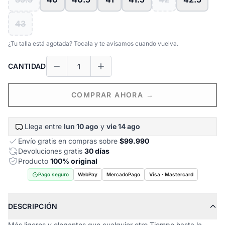
43
¿Tu talla está agotada? Tocala y te avisamos cuando vuelva.
CANTIDAD
COMPRAR AHORA →
Llega entre
lun 10 ago
y
vie 14 ago
Envío gratis en compras sobre
$99.990
Devoluciones gratis
30 días
Producto
100% original
Pago seguro
WebPay
MercadoPago
Visa · Mastercard
DESCRIPCIÓN
Más ligeros y elegantes que cualquier otro Tiempo hasta la