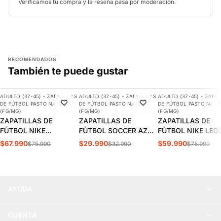
Verificamos tu compra y la reseña pasa por moderación.
RECOMENDADOS
También te puede gustar
AGREGAR
AGREGAR
AGREGAR
ADULTO (37-45) - ZAPATILLAS
ADULTO (37-45) - ZAPATILLAS
ADULTO (37-45) - ZAPAT
-11%
-9%
-21%
DE FÚTBOL PASTO NATURAL
DE FÚTBOL PASTO NATURAL
DE FÚTBOL PASTO NATU
DESTACADO
(FG/MG)
(FG/MG)
(FG/MG)
ZAPATILLAS DE
ZAPATILLAS DE
ZAPATILLAS DE
FÚTBOL NIKE
FÚTBOL SOCCER AZUL
FÚTBOL NIKE LEG
MERCURIAL VAPOR 15
ADULTO | SPS-11
10 CLUB FG/MG
$67.990
$29.990
$59.990
$75.990
$32.990
$75.990
CLUB FG/MG ADULTO |
ADULTO | DV4344
DJ5963-700
AYUDA
CUENTA