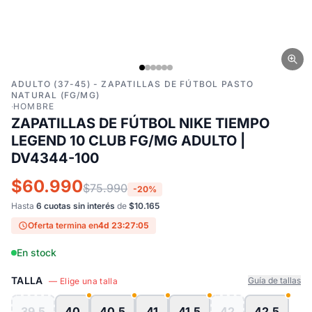
ADULTO (37-45) - ZAPATILLAS DE FÚTBOL PASTO
NATURAL (FG/MG)
·
HOMBRE
ZAPATILLAS DE FÚTBOL NIKE TIEMPO
LEGEND 10 CLUB FG/MG ADULTO |
DV4344-100
$60.990
$75.990
-20%
Hasta
6 cuotas sin interés
de
$10.165
Oferta termina en
4d 23:27:04
En stock
TALLA
Guía de tallas
— Elige una talla
39.5
40
40.5
41
41.5
42
42.5