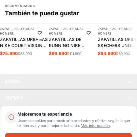
RECOMENDADOS
También te puede gustar
AGREGAR
AGREGAR
AGREGAR
ZAPATILLAS URBANAS DE
ZAPATILLAS URBANAS DE
ZAPATILLAS URBANAS D
-10%
-11%
-7%
HOMBRE
HOMBRE
HOMBRE
ZAPATILLAS URBANAS
ZAPATILLAS DE
ZAPATILLAS URB
NIKE COURT VISION
RUNNING NIKE
SKECHERS UNO
LOW HOMBRE |
INITIATOR HOMBRE |
STAND HOMBRE |
$75.990
$99.990
$64.990
$83.990
$111.990
$69.990
FZ0630-010
394055-100
52458-DKRD
AYUDA
CUENTA
LEGAL
Mejoremos tu experiencia
Usamos cookies para mostrarte productos y ofertas según lo que
te interesa, y para mejorar la tienda.
Más información
.
Pago seguro
SSL / Datos protegidos