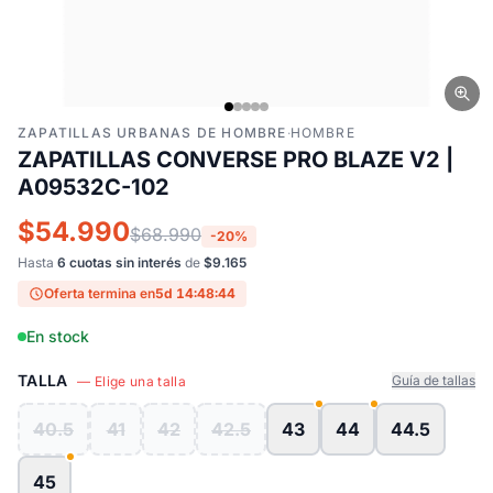
ZAPATILLAS URBANAS DE HOMBRE
·
HOMBRE
ZAPATILLAS CONVERSE PRO BLAZE V2 |
A09532C-102
$54.990
$68.990
-20%
Hasta
6 cuotas sin interés
de
$9.165
Oferta termina en
5d 14:48:43
En stock
TALLA
Guía de tallas
— Elige una talla
40.5
41
42
42.5
43
44
44.5
45