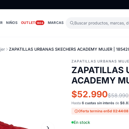
ER
NIÑOS
OUTLET
MARCAS
Buscar productos, marcas, 
1804
jer
ZAPATILLAS URBANAS SKECHERS ACADEMY MUJER | 18542
ZAPATILLAS URBANAS MUJ
ZAPATILLAS
ACADEMY MU
$52.990
$58.990
Hasta
6 cuotas sin interés
de
$8.8
Oferta termina en
5d 02:44:07
En stock