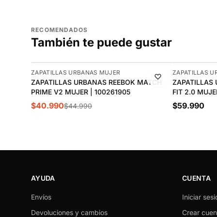
RECOMENDADOS
También te puede gustar
-9%
ZAPATILLAS URBANAS MUJER
ZAPATILLAS 
ZAPATILLAS URBANAS REEBOK MATCH
ZAPATILLAS
PRIME V2 MUJER | 100261905
FIT 2.0 MUJE
$40.990
$59.990
$44.990
AYUDA
CUENTA
Envíos
Iniciar sesi
Devoluciones y cambios
Crear cuen