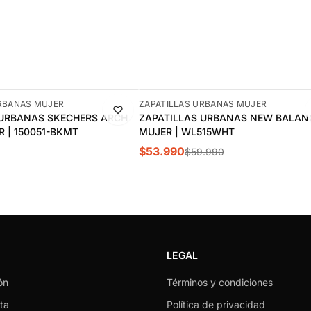
-10%
URBANAS MUJER
ZAPATILLAS URBANAS MUJER
 URBANAS SKECHERS ARCH
ZAPATILLAS URBANAS NEW BALANC
R | 150051-BKMT
MUJER | WL515WHT
$53.990
$59.990
LEGAL
ón
Términos y condiciones
ta
Política de privacidad