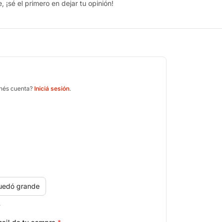
 ¡sé el primero en dejar tu opinión!
enés cuenta?
Iniciá sesión
.
uedó grande
.