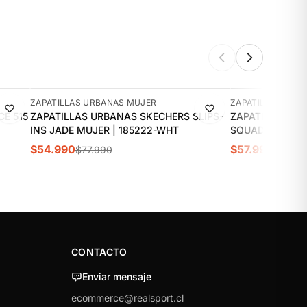
-29%
-11%
ZAPATILLAS URBANAS MUJER
ZAPATILLAS URB
E 515
ZAPATILLAS URBANAS SKECHERS SLIPS-
ZAPATILLAS UR
INS JADE MUJER | 185222-WHT
S
$54.990
$57.990
$77.990
$64.9
CONTACTO
Enviar mensaje
ecommerce@realsport.cl