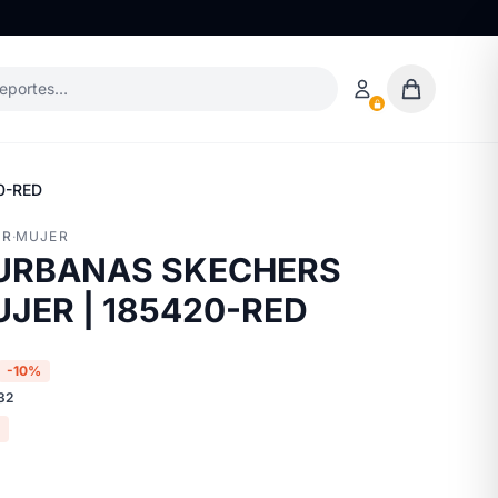
deportes…
0-RED
ER
·
MUJER
 URBANAS SKECHERS
JER | 185420-RED
-10%
32