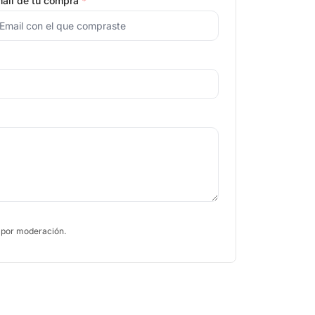
ail de tu compra
*
 por moderación.