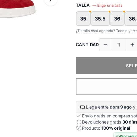
TALLA
— Elige una talla
35
35.5
36
36.
¿Tu talla está agotada? Tocala y t
CANTIDAD
SEL
Llega entre
dom 9 ago
y
Envío gratis en compras s
Devoluciones gratis
30 día
Producto
100% original
Pago segur