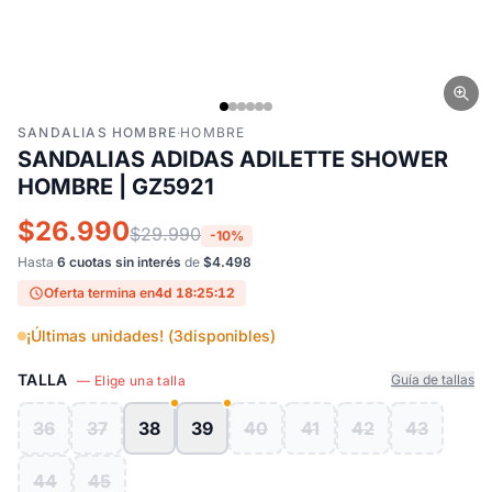
SANDALIAS HOMBRE
·
HOMBRE
SANDALIAS ADIDAS ADILETTE SHOWER
HOMBRE | GZ5921
$26.990
$29.990
-10%
Hasta
6 cuotas sin interés
de
$4.498
Oferta termina en
4d 18:25:12
¡Últimas unidades! (
3
disponibles)
TALLA
Guía de tallas
— Elige una talla
36
37
38
39
40
41
42
43
44
45