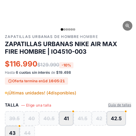
ZAPATILLAS URBANAS DE HOMBRE
·
HOMBRE
ZAPATILLAS URBANAS NIKE AIR MAX
FIRE HOMBRE | IO4510-003
$116.990
$129.990
-10%
Hasta
6 cuotas sin interés
de
$19.498
Oferta termina en
1d 16:05:21
¡Últimas unidades! (
4
disponibles)
TALLA
Guía de tallas
— Elige una talla
39.5
40
40.5
41
41.5
42
42.5
43
44