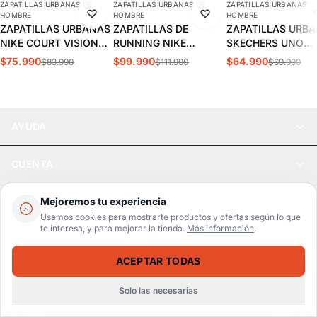
ZAPATILLAS URBANAS DE
ZAPATILLAS URBANAS DE
ZAPATILLAS URBANAS D
-10%
-11%
-7%
HOMBRE
HOMBRE
HOMBRE
ZAPATILLAS URBANAS
ZAPATILLAS DE
ZAPATILLAS URB
NIKE COURT VISION
RUNNING NIKE
SKECHERS UNO
LOW HOMBRE |
INITIATOR HOMBRE |
STAND HOMBRE |
$75.990
$99.990
$64.990
$83.990
$111.990
$69.990
FZ0630-010
394055-100
52458-DKRD
AYUDA
CUENTA
LEGAL
Mejoremos tu experiencia
Usamos cookies para mostrarte productos y ofertas según lo que
te interesa, y para mejorar la tienda.
Más información
.
Pago seguro
SSL / Datos protegidos
ACEPTAR TODAS
Realsport © 2026
ZAPATILLAS URBANAS NIKE AIR MAX FIRE HOMBRE | IO4510-003
SELECCIONA UNA TALLA
$116.990
$129.990
Solo las necesarias
WebPay
MercadoPago
Tarjetas