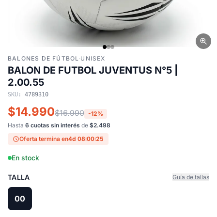
BALONES DE FÚTBOL
·
UNISEX
BALON DE FUTBOL JUVENTUS N°5 |
2.00.55
SKU:
4789310
$14.990
$16.990
-12%
Hasta
6 cuotas sin interés
de
$2.498
Oferta termina en
4d 08:00:24
En stock
TALLA
Guía de tallas
00