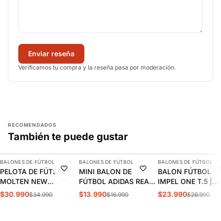
Enviar reseña
Verificamos tu compra y la reseña pasa por moderación.
RECOMENDADOS
También te puede gustar
AGREGAR
AGREGAR
AGREGAR
BALONES DE FÚTBOL
BALONES DE FÚTBOL
BALONES DE FÚTBOL
-11%
-18%
-11%
PELOTA DE FÚTSAL
MINI BALON DE
BALON FÚTBOL M
MOLTEN NEW
FÚTBOL ADIDAS REAL
IMPEL ONE T.5 |
VANTAGGIO 1900 N°4 |
MADRID JN7306
MI37451
$30.990
$13.990
$23.990
$34.990
$16.990
$26.990
MO22217