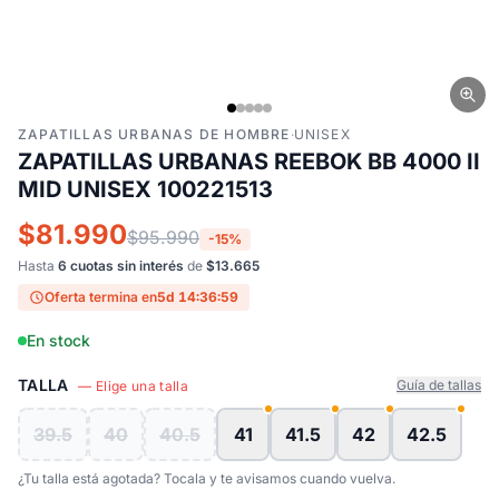
ZAPATILLAS URBANAS DE HOMBRE
·
UNISEX
ZAPATILLAS URBANAS REEBOK BB 4000 II
MID UNISEX 100221513
$81.990
$95.990
-15%
Hasta
6 cuotas sin interés
de
$13.665
Oferta termina en
5d 14:36:59
En stock
TALLA
Guía de tallas
— Elige una talla
39.5
40
40.5
41
41.5
42
42.5
¿Tu talla está agotada? Tocala y te avisamos cuando vuelva.