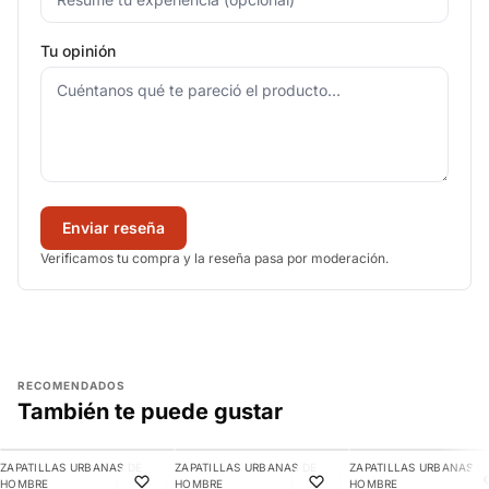
Tu opinión
Enviar reseña
Verificamos tu compra y la reseña pasa por moderación.
RECOMENDADOS
También te puede gustar
AGREGAR
AGREGAR
AGREGAR
ZAPATILLAS URBANAS DE
ZAPATILLAS URBANAS DE
ZAPATILLAS URBANAS D
-10%
-11%
-7%
HOMBRE
HOMBRE
HOMBRE