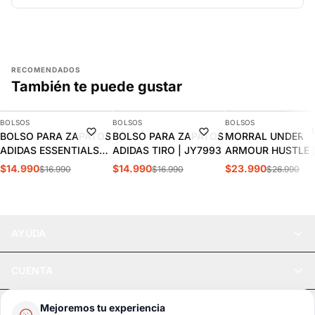
RECOMENDADOS
También te puede gustar
AGREGAR
AGREGAR
AGREGAR
BOLSOS
BOLSOS
BOLSOS
-12%
-12%
-11%
BOLSO PARA ZAPATOS
BOLSO PARA ZAPATOS
MORRAL UNDER
ADIDAS ESSENTIALS
ADIDAS TIRO | JY7993
ARMOUR HUSTLE 
TRAINING | HT4753
6000519-001
$14.990
$14.990
$23.990
$16.990
$16.990
$26.990
AYUDA
CUENTA
LEGAL
Mejoremos tu experiencia