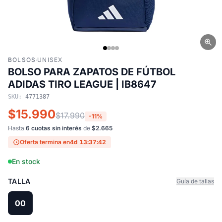
BOLSOS
·
UNISEX
BOLSO PARA ZAPATOS DE FÚTBOL
ADIDAS TIRO LEAGUE | IB8647
SKU:
4771387
$15.990
$17.990
-11%
Hasta
6 cuotas sin interés
de
$2.665
Oferta termina en
4d 13:37:41
En stock
TALLA
Guía de tallas
00