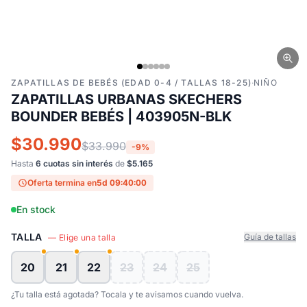
ZAPATILLAS DE BEBÉS (EDAD 0-4 / TALLAS 18-25)
·
NIÑO
ZAPATILLAS URBANAS SKECHERS
BOUNDER BEBÉS | 403905N-BLK
$30.990
$33.990
-9%
Hasta
6 cuotas sin interés
de
$5.165
Oferta termina en
5d 09:39:59
En stock
TALLA
Guía de tallas
— Elige una talla
20
21
22
23
24
25
¿Tu talla está agotada? Tocala y te avisamos cuando vuelva.