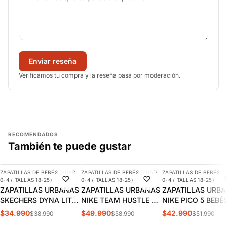
Enviar reseña
Verificamos tu compra y la reseña pasa por moderación.
RECOMENDADOS
También te puede gustar
AGREGAR
AGREGAR
AGREGAR
ZAPATILLAS DE BEBÉS (EDAD
ZAPATILLAS DE BEBÉS (EDAD
ZAPATILLAS DE BEBÉS (
-10%
-15%
-17%
0-4 / TALLAS 18-25)
0-4 / TALLAS 18-25)
0-4 / TALLAS 18-25)
ZAPATILLAS URBANAS
ZAPATILLAS URBANAS
ZAPATILLAS URB
SKECHERS DYNA LITE
NIKE TEAM HUSTLE D
NIKE PICO 5 BEBÉS
BEBÉS | 403904N-
10 LIL BEBÉS |
AR4162-100
$34.990
$49.990
$42.990
$38.990
$58.990
$51.990
BKRY
DQ0665-300