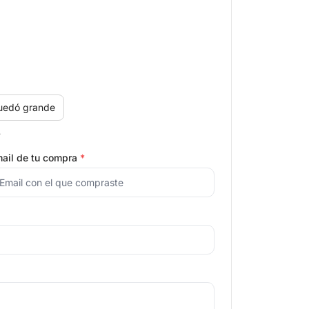
uedó grande
.
ail de tu compra
*