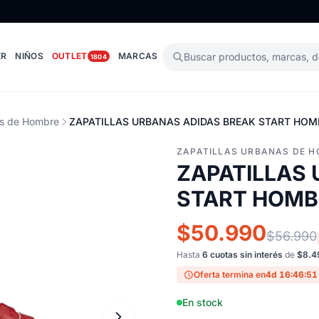
ER
NIÑOS
OUTLET
MARCAS
Buscar productos, marcas, 
1804
as de Hombre
ZAPATILLAS URBANAS ADIDAS BREAK START HOMB
ZAPATILLAS URBANAS DE 
ZAPATILLAS
START HOMBR
$50.990
$56.990
Hasta
6 cuotas sin interés
de
$8.4
Oferta termina en
4d 16:46:50
En stock