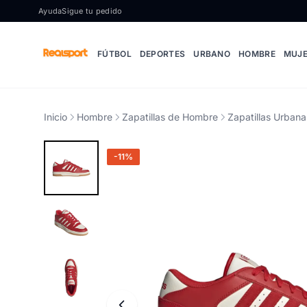
Ir al contenido
Ayuda
Sigue tu pedido
FÚTBOL
DEPORTES
URBANO
HOMBRE
MUJ
Inicio
Hombre
Zapatillas de Hombre
Zapatillas Urban
-11%