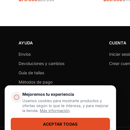
AYUDA
CUENTA
Envíos
Iniciar sesi
Devoluciones y cambios
Crear cuen
Guía de tallas
Métodos de pago
Seguimiento de pedido
Mejoremos tu experiencia
Preguntas frecuentes
Usamos cookies para mostrarte productos y
ofertas según lo que te interesa, y para mejorar
Contacto
la tienda.
Más información
.
ACEPTAR TODAS