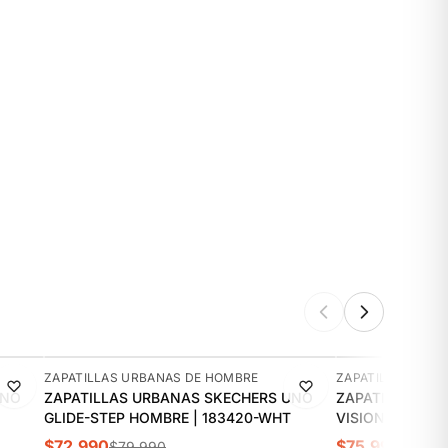
-9%
-16%
ZAPATILLAS URBANAS DE HOMBRE
ZAPATILLAS URB
UNO
ZAPATILLAS URBANAS SKECHERS UNO
ZAPATILLAS UR
GLIDE-STEP HOMBRE | 183420-WHT
VISION LOW HO
$72.990
$75.990
$79.990
$89.9