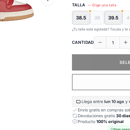
TALLA
— Elige una talla
38.5
39
39.5
4
¿Tu talla está agotada? Tocala y t
CANTIDAD
SEL
Llega entre
lun 10 ago
y
Envío gratis en compras s
Devoluciones gratis
30 día
Producto
100% original
Pago segur