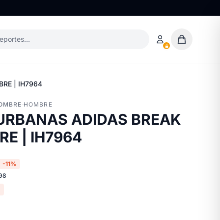
deportes…
RE | IH7964
HOMBRE
·
HOMBRE
 URBANAS ADIDAS BREAK
E | IH7964
-11%
98