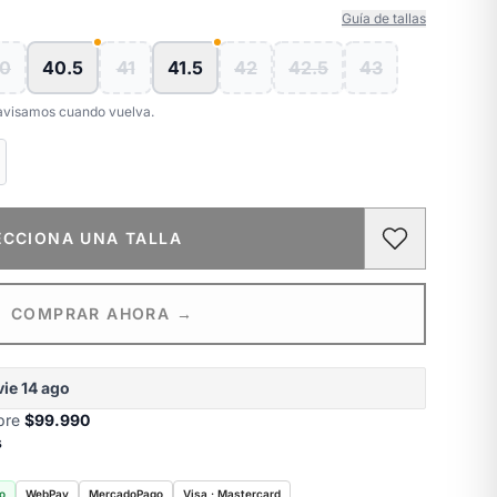
Guía de tallas
0
40.5
41
41.5
42
42.5
43
e avisamos cuando vuelva.
ECCIONA UNA TALLA
COMPRAR AHORA →
vie 14 ago
obre
$99.990
s
o
WebPay
MercadoPago
Visa · Mastercard