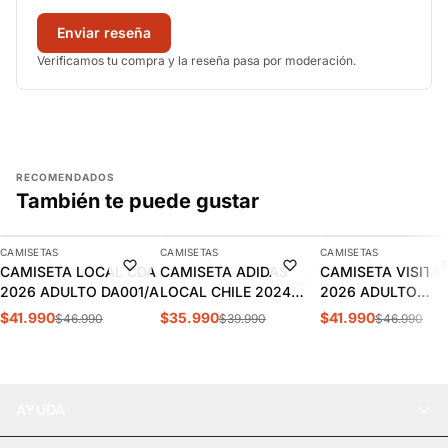
Enviar reseña
Verificamos tu compra y la reseña pasa por moderación.
RECOMENDADOS
También te puede gustar
AGREGAR
AGREGAR
AGREGAR
CAMISETAS
CAMISETAS
CAMISETAS
-11%
-10%
-11%
CAMISETA LOCAL CDA
CAMISETA ADIDAS
CAMISETA VISITA
2026 ADULTO DA001/A
LOCAL CHILE 2024
2026 ADULTO
HOMBRE | IP8455
DA002/A
$41.990
$35.990
$41.990
$46.990
$39.990
$46.990
AYUDA