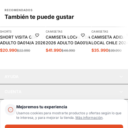
RECOMENDADOS
También te puede gustar
AGREGAR
AGREGAR
AGREGAR
SHORTS
CAMISETAS
CAMISETAS
-9%
-11%
-10%
SHORT VISITA CDA
CAMISETA LOCAL CDA
CAMISETA ADIDAS
ADULTO DA014/A 2026
2026 ADULTO DA001/A
LOCAL CHILE 202
HOMBRE | IP8455
$20.990
$41.990
$35.990
$22.990
$46.990
$39.990
AYUDA
CUENTA
LEGAL
Mejoremos tu experiencia
Usamos cookies para mostrarte productos y ofertas según lo que
te interesa, y para mejorar la tienda.
Más información
.
Pago seguro
SSL / Datos protegidos