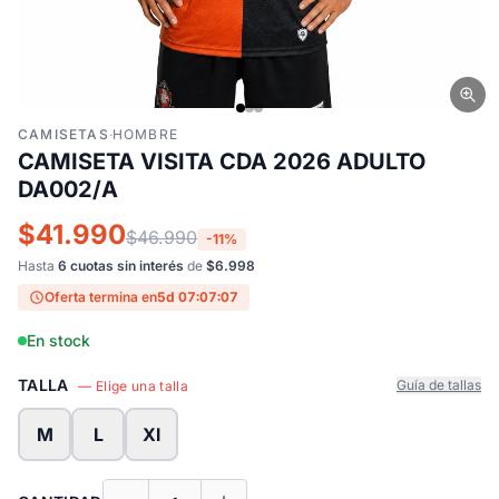
CAMISETAS
·
HOMBRE
CAMISETA VISITA CDA 2026 ADULTO
DA002/A
$41.990
$46.990
-11%
Hasta
6 cuotas sin interés
de
$6.998
Oferta termina en
5d 07:07:06
En stock
TALLA
Guía de tallas
— Elige una talla
M
L
Xl