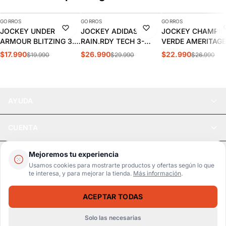
GORROS
GORROS
GORROS
-10%
-10%
-15%
JOCKEY UNDER
JOCKEY ADIDAS
JOCKEY CHAMPI
ARMOUR BLITZING 3.0
RAIN.RDY TECH 3-
VERDE AMERITAGE
| 1305036-001
PANEL CAP | IK6063
DAD HAT CH2006
$17.990
$26.990
$22.990
$19.990
$29.990
$26.990
AYUDA
CUENTA
LEGAL
Mejoremos tu experiencia
Usamos cookies para mostrarte productos y ofertas según lo que
te interesa, y para mejorar la tienda.
Más información
.
Pago seguro
SSL / Datos protegidos
ACEPTAR TODAS
Realsport © 2026
GORRO CHAMPION AJUSTABLE BLANCO ADULTO CH2007
AGREGAR
$22.990
$26.990
Solo las necesarias
WebPay
MercadoPago
Tarjetas