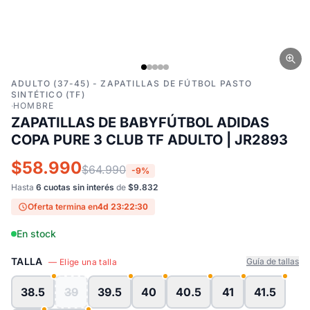
ADULTO (37-45) - ZAPATILLAS DE FÚTBOL PASTO
SINTÉTICO (TF)
·
HOMBRE
ZAPATILLAS DE BABYFÚTBOL ADIDAS
COPA PURE 3 CLUB TF ADULTO | JR2893
$58.990
$64.990
-9%
Hasta
6 cuotas sin interés
de
$9.832
Oferta termina en
4d 23:22:30
En stock
TALLA
Guía de tallas
— Elige una talla
38.5
39
39.5
40
40.5
41
41.5