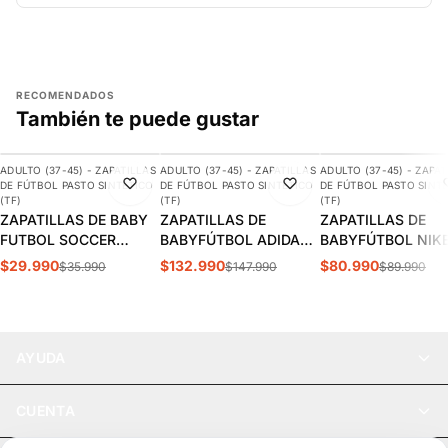
RECOMENDADOS
También te puede gustar
AGREGAR
AGREGAR
AGREGAR
ADULTO (37-45) - ZAPATILLAS
ADULTO (37-45) - ZAPATILLAS
ADULTO (37-45) - ZAPAT
-17%
-10%
-10%
DE FÚTBOL PASTO SINTÉTICO
DE FÚTBOL PASTO SINTÉTICO
DE FÚTBOL PASTO SINT
(TF)
(TF)
(TF)
ZAPATILLAS DE BABY
ZAPATILLAS DE
ZAPATILLAS DE
FUTBOL SOCCER
BABYFÚTBOL ADIDAS
BABYFÚTBOL NIK
DARKBLUE ADULTO
COPA MUNDIAL
TIEMPO LEGEND 1
$29.990
$132.990
$80.990
$35.990
$147.990
$89.990
S5-14B
ADULTO | 019228
ACADEMY TF ADU
| DV4342-402
AYUDA
CUENTA