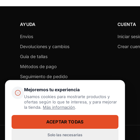
AYUDA
CUENTA
Envíos
Iniciar sesi
Devoluciones y cambios
Crear cuen
Guía de tallas
Métodos de pago
Seguimiento de pedido
Preguntas frecuentes
Mejoremos tu experiencia
Tiendas físicas
Usamos cookies para mostrarte productos y
ofertas según lo que te interesa, y para mejorar
Contacto
la tienda.
Más información
.
ACEPTAR TODAS
Solo las necesarias
Pago seguro
SSL / Datos protegidos