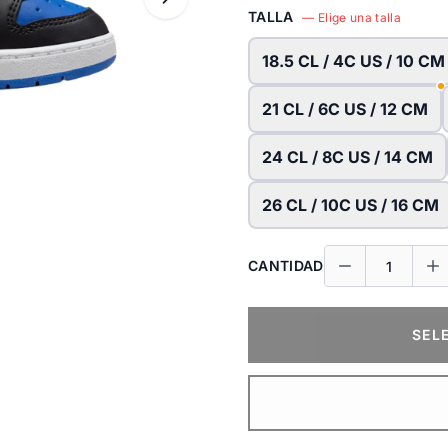
TALLA
— Elige una talla
18.5 CL / 4C US / 10 CM
21 CL / 6C US / 12 CM
24 CL / 8C US / 14 CM
26 CL / 10C US / 16 CM
CANTIDAD
SEL