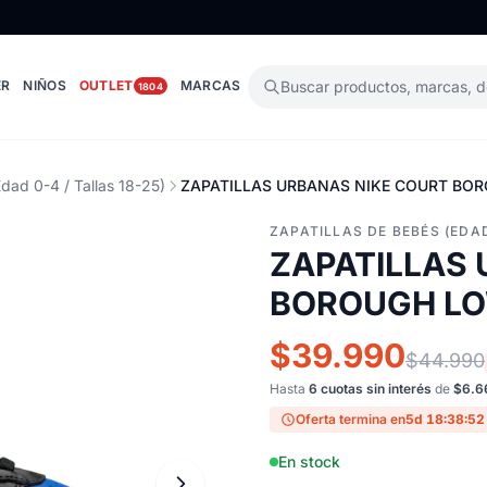
ER
NIÑOS
OUTLET
MARCAS
Buscar productos, marcas, 
1804
Edad 0-4 / Tallas 18-25)
ZAPATILLAS URBANAS NIKE COURT BOR
ZAPATILLAS DE BEBÉS (EDAD
ZAPATILLAS
BOROUGH LO
$39.990
$44.990
Hasta
6 cuotas sin interés
de
$6.6
Oferta termina en
5d 18:38:51
En stock