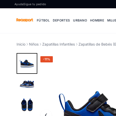
Ir al contenido
Ayuda
Sigue tu pedido
FÚTBOL
DEPORTES
URBANO
HOMBRE
MUJ
Inicio
Niños
Zapatillas Infantiles
Zapatillas de Bebés (
-11%