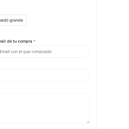
uedó grande
.
ail de tu compra
*