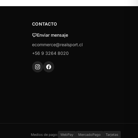
CONTACTO
Enviar mensaje
ecommerce@realsport.cl
+56 9 3264 8020
Medios de pago:
WebPay
MercadoPago
Tarjetas