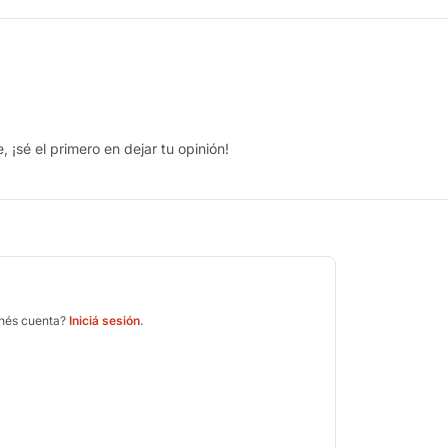
 ¡sé el primero en dejar tu opinión!
enés cuenta?
Iniciá sesión
.