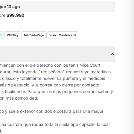
jue 13 ago
obre
$99.990
s
o
WebPay
MercadoPago
Visa · Mastercard
encen con el pie derecho con los tenis Nike Court
urar, esta leyenda "rediseñada" reconstruye materiales
 clásico y totalmente nuevo. La puntera y el mediopié
ás de espacio, y la correa con cierre por contacto
os fácilmente. Para que los más pequeños corran, salten y
con más comodidad.
ico y suela exterior con doble costura para una mayor
a costura que rodea toda la suela tipo cupsole, lo cual
l.