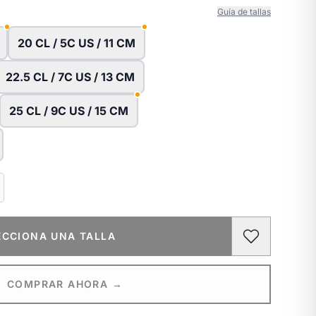
Guía de tallas
20 CL / 5C US / 11 CM
22.5 CL / 7C US / 13 CM
25 CL / 9C US / 15 CM
ECCIONA UNA TALLA
COMPRAR AHORA →