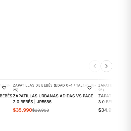
-10%
NUEVO
AS 18-
ZAPATILLAS DE BEBÉS (EDAD 0-4 / TALLAS 18-
ZAPATILLAS DE BE
25)
25)
 BEBÉS
ZAPATILLAS URBANAS ADIDAS VS PACE
ZAPATILLAS UR
2.0 BEBÉS | JR5585
3.0 BEBÉS | JS
$35.990
$34.990
$39.990