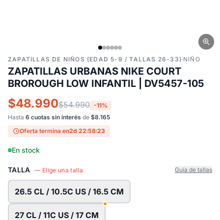
ZAPATILLAS DE NIÑOS (EDAD 5-9 / TALLAS 26-33)
·
NIÑO
ZAPATILLAS URBANAS NIKE COURT
BROROUGH LOW INFANTIL | DV5457-105
$48.990
$54.990
-11%
Hasta
6 cuotas sin interés
de
$8.165
Oferta termina en
2d 22:58:22
En stock
TALLA
Guía de tallas
— Elige una talla
26.5 CL / 10.5C US / 16.5 CM
27 CL / 11C US / 17 CM