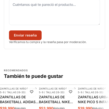
Enviar reseña
Verificamos tu compra y la reseña pasa por moderación.
RECOMENDADOS
También te puede gustar
AGREGAR
AGREGAR
AGREGAR
ZAPATILLAS DE NIÑOS (EDAD
ZAPATILLAS DE NIÑOS (EDAD
ZAPATILLAS DE NIÑOS (
-30%
-10%
-29%
5-9 / TALLAS 26-33)
5-9 / TALLAS 26-33)
5-9 / TALLAS 26-33)
ZAPATILLAS DE
ZAPATILLAS DE
ZAPATILLAS URB
BASKETBALL ADIDAS
BASKETBALL NIKE
NIKE PICO 5 INFA
CROSS EM UP 5K
TEAM HUSTLE D 12 PS
AR4161-100
$39.990
$53.990
$39.990
$56.990
$59.990
$55.990