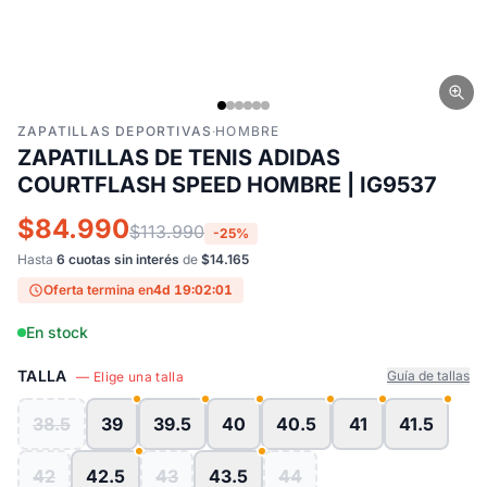
ZAPATILLAS DEPORTIVAS
·
HOMBRE
ZAPATILLAS DE TENIS ADIDAS
COURTFLASH SPEED HOMBRE | IG9537
$84.990
$113.990
-25%
Hasta
6 cuotas sin interés
de
$14.165
Oferta termina en
4d 19:02:01
En stock
TALLA
Guía de tallas
— Elige una talla
38.5
39
39.5
40
40.5
41
41.5
42
42.5
43
43.5
44