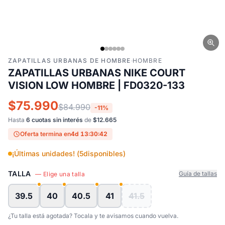
ZAPATILLAS URBANAS DE HOMBRE
·
HOMBRE
ZAPATILLAS URBANAS NIKE COURT
VISION LOW HOMBRE | FD0320-133
$75.990
$84.990
-11%
Hasta
6 cuotas sin interés
de
$12.665
Oferta termina en
4d 13:30:41
¡Últimas unidades! (
5
disponibles)
TALLA
Guía de tallas
— Elige una talla
39.5
40
40.5
41
41.5
¿Tu talla está agotada? Tocala y te avisamos cuando vuelva.