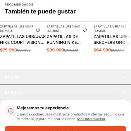
RECOMENDADOS
También te puede gustar
AGREGAR
AGREGAR
AGREGAR
ZAPATILLAS URBANAS DE
ZAPATILLAS URBANAS DE
ZAPATILLAS URBANAS D
-10%
-11%
-7%
HOMBRE
HOMBRE
HOMBRE
ZAPATILLAS URBANAS
ZAPATILLAS DE
ZAPATILLAS URB
NIKE COURT VISION
RUNNING NIKE
SKECHERS UNO
LOW HOMBRE |
INITIATOR HOMBRE |
STAND HOMBRE |
$75.990
$99.990
$64.990
$83.990
$111.990
$69.990
FZ0630-010
394055-100
52458-DKRD
AYUDA
CUENTA
LEGAL
Mejoremos tu experiencia
Usamos cookies para mostrarte productos y ofertas según lo que
te interesa, y para mejorar la tienda.
Más información
.
Pago seguro
SSL / Datos protegidos