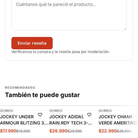
Enviar reseña
Verificamos tu compra y la reseña pasa por moderación.
RECOMENDADOS
También te puede gustar
AGREGAR
AGREGAR
AGREGAR
GORROS
GORROS
GORROS
-10%
-10%
-15%
JOCKEY UNDER
JOCKEY ADIDAS
JOCKEY CHAMPI
ARMOUR BLITZING 3.0
RAIN.RDY TECH 3-
VERDE AMERITAGE
| 1305036-001
PANEL CAP | IK6063
DAD HAT CH2006
$17.990
$26.990
$22.990
$19.990
$29.990
$26.990