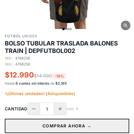
FÚTBOL
·
UNISEX
BOLSO TUBULAR TRASLADA BALONES
TRAIN | DEPFUTBOL002
SKU:
4768250
SKU:
4768250
$12.990
$14.990
-13%
Hasta
6 cuotas sin interés
de
$2.165
¡Últimas unidades! (
4
disponibles)
CANTIDAD
máx.
4
COMPRAR AHORA →