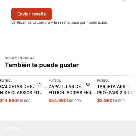
Enviar reseña
Verificamos tu compra y la reseña pasa por moderación.
RECOMENDADOS
También te puede gustar
AGREGAR
AGREGAR
AGREGAR
FÚTBOL
FÚTBOL
FÚTBOL
-12%
-10%
-20%
CALCETAS DE FÚTBOL
ZAPATILLAS DE
TARJETA ARBITRO
NIKE CLASSICS FIT
FÚTBOL ADIDAS F50
PRO (PAR) 2.90.31
ADULTO SX4120-402
CLUB FG/MG
$14.990
$54.990
$3.990
$16.990
$60.990
$4.990
INFANTIL/JUVENIL |
JS1482
AYUDA