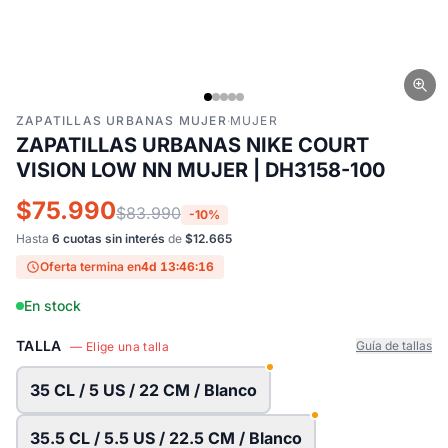
ZAPATILLAS URBANAS MUJER
·
MUJER
ZAPATILLAS URBANAS NIKE COURT
VISION LOW NN MUJER | DH3158-100
$75.990
$83.990
-10%
Hasta
6 cuotas sin interés
de
$12.665
Oferta termina en
4d 13:46:15
En stock
TALLA
Guía de tallas
— Elige una talla
35 CL / 5 US / 22 CM / Blanco
35.5 CL / 5.5 US / 22.5 CM / Blanco