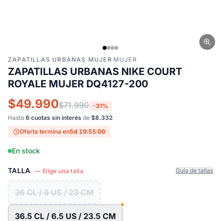
ZAPATILLAS URBANAS MUJER
·
MUJER
ZAPATILLAS URBANAS NIKE COURT
ROYALE MUJER DQ4127-200
$49.990
$71.990
-31%
Hasta
6 cuotas sin interés
de
$8.332
Oferta termina en
5d 19:54:59
En stock
TALLA
Guía de tallas
— Elige una talla
36 CL / 6 US / 23 CM
36.5 CL / 6.5 US / 23.5 CM