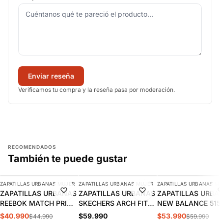
Enviar reseña
Verificamos tu compra y la reseña pasa por moderación.
RECOMENDADOS
También te puede gustar
AGREGAR
AGREGAR
AGREGAR
ZAPATILLAS URBANAS MUJER
ZAPATILLAS URBANAS MUJER
ZAPATILLAS URBANAS M
-9%
-10%
ZAPATILLAS URBANAS
ZAPATILLAS URBANAS
ZAPATILLAS URB
REEBOK MATCH PRIME
SKECHERS ARCH FIT
NEW BALANCE 51
V2 MUJER | 100261905
2.0 MUJER | 150051-
MUJER | WL515W
$40.990
$59.990
$53.990
$44.990
$59.990