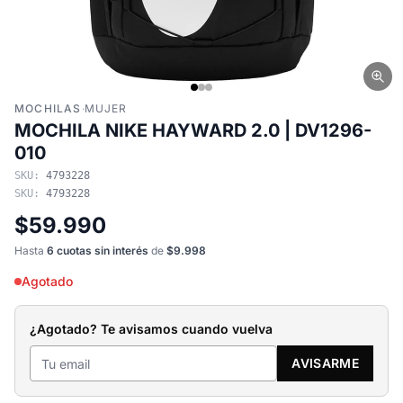
MOCHILAS
·
MUJER
MOCHILA NIKE HAYWARD 2.0 | DV1296-
010
SKU:
4793228
SKU:
4793228
$59.990
Hasta
6 cuotas sin interés
de
$9.998
Agotado
¿Agotado? Te avisamos cuando vuelva
AVISARME