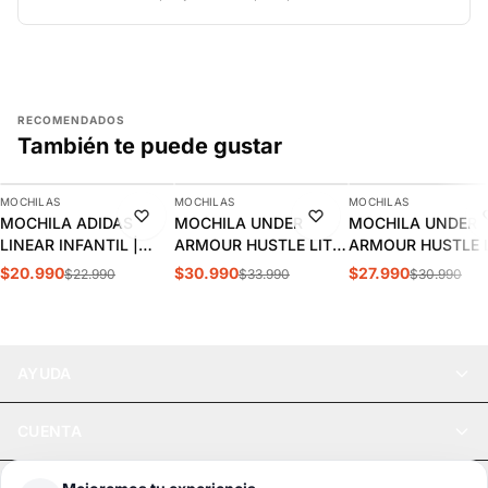
RECOMENDADOS
También te puede gustar
AGREGAR
AGREGAR
AGREGAR
MOCHILAS
MOCHILAS
MOCHILAS
-9%
-9%
-10%
MOCHILA ADIDAS
MOCHILA UNDER
MOCHILA UNDER
LINEAR INFANTIL |
ARMOUR HUSTLE LITE
ARMOUR HUSTLE L
KC3138
| 6000399-603
1364180-012
$20.990
$30.990
$27.990
$22.990
$33.990
$30.990
AYUDA
CUENTA