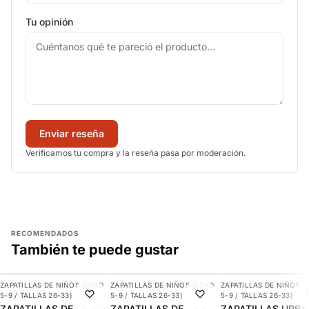
Tu opinión
Enviar reseña
Verificamos tu compra y la reseña pasa por moderación.
RECOMENDADOS
También te puede gustar
AGREGAR
AGREGAR
AGREGAR
ZAPATILLAS DE NIÑOS (EDAD
ZAPATILLAS DE NIÑOS (EDAD
ZAPATILLAS DE NIÑOS (
-30%
-10%
-29%
5-9 / TALLAS 26-33)
5-9 / TALLAS 26-33)
5-9 / TALLAS 26-33)
ZAPATILLAS DE
ZAPATILLAS DE
ZAPATILLAS URB