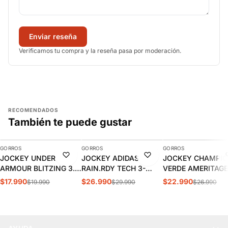
Enviar reseña
Verificamos tu compra y la reseña pasa por moderación.
RECOMENDADOS
También te puede gustar
AGREGAR
AGREGAR
AGREGAR
GORROS
GORROS
GORROS
-10%
-10%
-15%
JOCKEY UNDER
JOCKEY ADIDAS
JOCKEY CHAMPI
ARMOUR BLITZING 3.0
RAIN.RDY TECH 3-
VERDE AMERITAGE
| 1305036-001
PANEL CAP | IK6063
DAD HAT CH2006
$17.990
$26.990
$22.990
$19.990
$29.990
$26.990