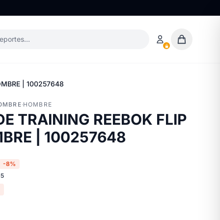
deportes…
OMBRE | 100257648
HOMBRE
·
HOMBRE
DE TRAINING REEBOK FLIP
BRE | 100257648
-8%
65