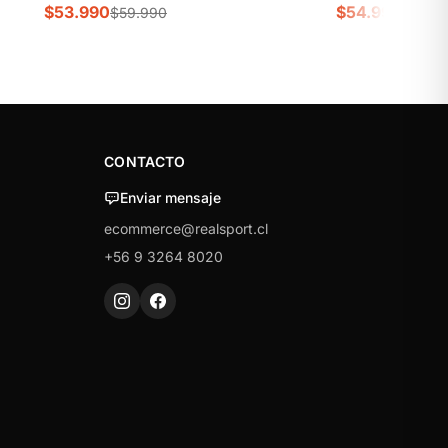
$53.990
$54.990
$59.990
$59.9
CONTACTO
Enviar mensaje
ecommerce@realsport.cl
+56 9 3264 8020