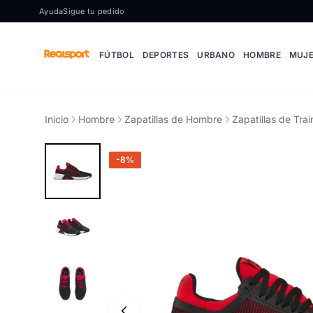
Ir al contenido
Ayuda
Sigue tu pedido
FÚTBOL
DEPORTES
URBANO
HOMBRE
MUJ
Inicio
Hombre
Zapatillas de Hombre
Zapatillas de Tra
-8%