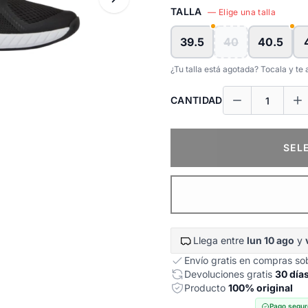
TALLA
— Elige una talla
39.5
40
40.5
¿Tu talla está agotada? Tocala y t
CANTIDAD
SEL
Llega entre
lun 10 ago
y
Envío gratis en compras s
Devoluciones gratis
30 día
Producto
100% original
Pago segur