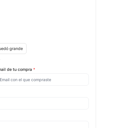
uedó grande
.
ail de tu compra
*