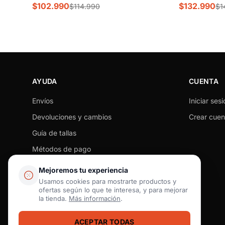
$102.990
$132.990
$114.990
$1
AYUDA
CUENTA
Envíos
Iniciar sesi
Devoluciones y cambios
Crear cuen
Guía de tallas
Métodos de pago
Seguimiento de pedido
Mejoremos tu experiencia
Preguntas frecuentes
Usamos cookies para mostrarte productos y
ofertas según lo que te interesa, y para mejorar
Contacto
la tienda.
Más información
.
ACEPTAR TODAS