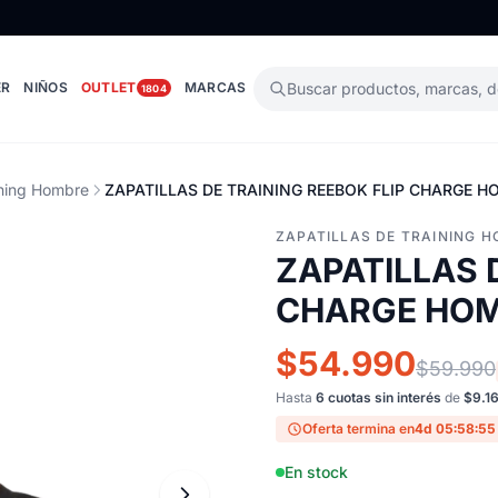
ER
NIÑOS
OUTLET
MARCAS
Buscar productos, marcas, 
1804
ining Hombre
ZAPATILLAS DE TRAINING REEBOK FLIP CHARGE H
ZAPATILLAS DE TRAINING 
ZAPATILLAS 
CHARGE HOM
$54.990
$59.990
Hasta
6 cuotas sin interés
de
$9.1
Oferta termina en
4d 05:58:54
En stock