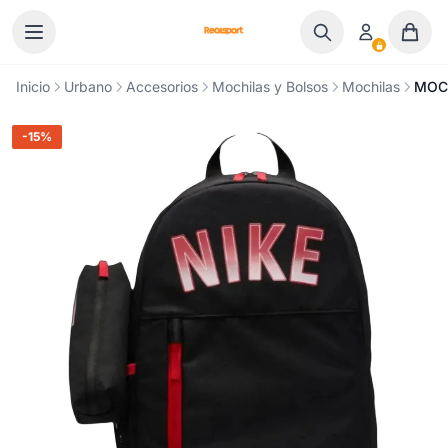
Ir al contenido
Inicio
Urbano
Accesorios
Mochilas y Bolsos
Mochilas
MOCH
-15%