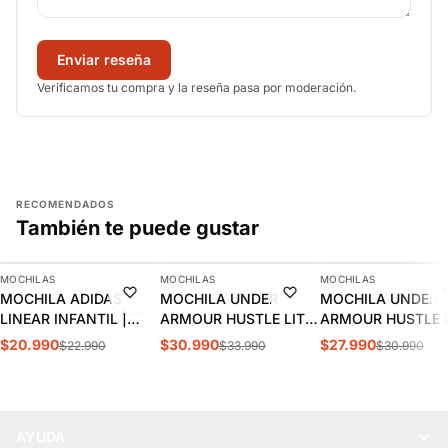
Enviar reseña
Verificamos tu compra y la reseña pasa por moderación.
RECOMENDADOS
También te puede gustar
AGREGAR
AGREGAR
AGREGAR
MOCHILAS
MOCHILAS
MOCHILAS
-9%
-9%
-10%
MOCHILA ADIDAS
MOCHILA UNDER
MOCHILA UNDER
LINEAR INFANTIL |
ARMOUR HUSTLE LITE
ARMOUR HUSTLE L
KC3138
| 6000399-603
1364180-012
$20.990
$30.990
$27.990
$22.990
$33.990
$30.990
AYUDA