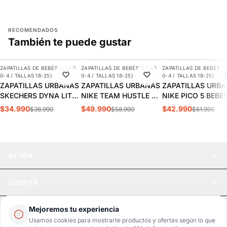
RECOMENDADOS
También te puede gustar
AGREGAR
AGREGAR
AGREGAR
ZAPATILLAS DE BEBÉS (EDAD
ZAPATILLAS DE BEBÉS (EDAD
ZAPATILLAS DE BEBÉS (
-10%
-15%
-17%
0-4 / TALLAS 18-25)
0-4 / TALLAS 18-25)
0-4 / TALLAS 18-25)
ZAPATILLAS URBANAS
ZAPATILLAS URBANAS
ZAPATILLAS URB
SKECHERS DYNA LITE
NIKE TEAM HUSTLE D
NIKE PICO 5 BEBÉS
BEBÉS | 403904N-
10 LIL BEBÉS |
AR4162-100
$34.990
$49.990
$42.990
$38.990
$58.990
$51.990
BKRY
DQ0665-300
AYUDA
CUENTA
LEGAL
Mejoremos tu experiencia
Usamos cookies para mostrarte productos y ofertas según lo que