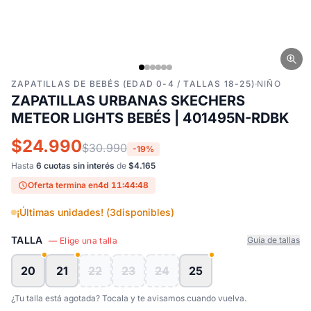
ZAPATILLAS DE BEBÉS (EDAD 0-4 / TALLAS 18-25)
·
NIÑO
ZAPATILLAS URBANAS SKECHERS
METEOR LIGHTS BEBÉS | 401495N-RDBK
$24.990
$30.990
-19%
Hasta
6 cuotas sin interés
de
$4.165
Oferta termina en
4d 11:44:47
¡Últimas unidades! (
3
disponibles)
TALLA
Guía de tallas
— Elige una talla
20
21
22
23
24
25
¿Tu talla está agotada? Tocala y te avisamos cuando vuelva.