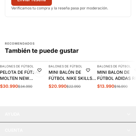
Verificamos tu compra y la reseña pasa por moderación.
RECOMENDADOS
También te puede gustar
AGREGAR
AGREGAR
AGREGAR
BALONES DE FÚTBOL
BALONES DE FÚTBOL
BALONES DE FÚTBOL
-11%
-9%
-18%
PELOTA DE FÚTSAL
MINI BALÓN DE
MINI BALON DE
MOLTEN NEW
FÚTBOL NIKE SKILLS
FÚTBOL ADIDAS R
VANTAGGIO 1900 N°4 |
TOTAL 90 | IH7533-101
MADRID JN7306
$30.990
$20.990
$13.990
$34.990
$22.990
$16.990
MO22217
AYUDA
CUENTA