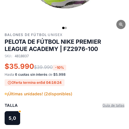
BALONES DE FÚTBOL
·
UNISEX
PELOTA DE FÚTBOL NIKE PREMIER
LEAGUE ACADEMY | FZ2976-100
SKU:
4818037
$35.990
$39.990
-10%
Hasta
6 cuotas sin interés
de
$5.998
Oferta termina en
5d 04:16:23
¡Últimas unidades! (
2
disponibles)
TALLA
Guía de tallas
5,0